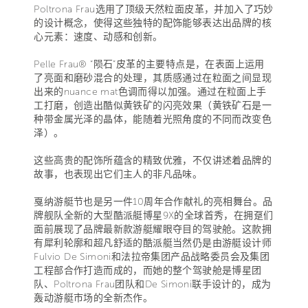
Poltrona Frau选用了顶级天然粒面皮革，并加入了巧妙
的设计概念，使得这些独特的配饰能够表达出品牌的核
心元素：速度、动感和创新。
Pelle Frau® “陨石”皮革的主要特点是，在表面上运用
了亮面和磨砂混合的处理，其质感通过在粒面之间显现
出来的nuance mat色调而得以加强。通过在粒面上手
工打磨，创造出酷似黄铁矿的闪亮效果（黄铁矿石是一
种带金属光泽的晶体，能随着光照角度的不同而改变色
泽）。
这些高贵的配饰所蕴含的精致优雅，不仅讲述着品牌的
故事，也表现出它们主人的非凡品味。
戛纳游艇节也是另一件10周年合作献礼的亮相舞台。品
牌舰队全新的大型酷派艇博星9X的全球首秀，在拥趸们
面前展现了品牌最新款游艇耀眼夺目的驾驶舱。这款拥
有犀利轮廓和超凡舒适的酷派艇当然仍是由游艇设计师
Fulvio De Simoni和法拉帝集团产品战略委员会及集团
工程部合作打造而成的，而她的整个驾驶舱是博星团
队、Poltrona Frau团队和De Simoni联手设计的，成为
轰动游艇市场的全新杰作。