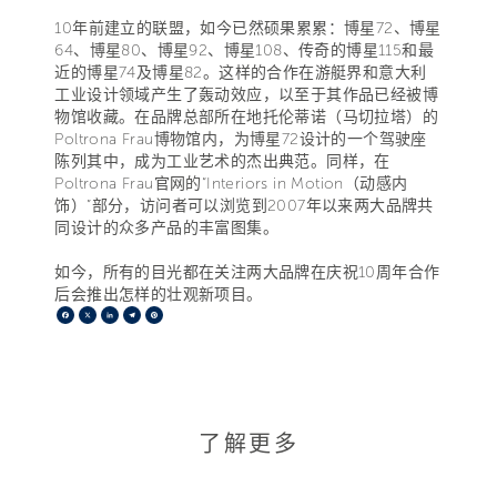
10年前建立的联盟，如今已然硕果累累：博星72、博星
64、博星80、博星92、博星108、传奇的博星115和最
近的博星74及博星82。这样的合作在游艇界和意大利
工业设计领域产生了轰动效应，以至于其作品已经被博
物馆收藏。在品牌总部所在地托伦蒂诺（马切拉塔）的
Poltrona Frau博物馆内，为博星72设计的一个驾驶座
陈列其中，成为工业艺术的杰出典范。同样，在
Poltrona Frau官网的“Interiors in Motion（动感内
饰）”部分，访问者可以浏览到2007年以来两大品牌共
同设计的众多产品的丰富图集。
如今，所有的目光都在关注两大品牌在庆祝10周年合作
后会推出怎样的壮观新项目。
Facebook
X
LinkedIn
Telegram
Pinterest
了解更多