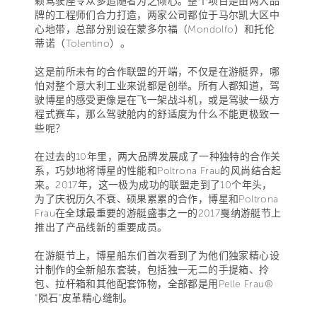
颖驾驶座令众多追随者为之倾心。整个项目是由两大品
牌的工程师们合力打造，两家公司都位于马尔凯大区中
心地带，总部分别设在蒙多尔福（Mondolfo）和托伦
蒂诺（Tolentino）。
这是前所未有的合作联盟的开端，不仅是在游艇界，哪
怕对整个意大利工业来说都是创举。所有人都知道，驾
驶博星的感受更像是在飞一架战斗机，或是驾驶一级方
程式赛车，那么驾驶舱内的舒适度为什么不能更极致一
些呢？
在过去的10年里，两大品牌发展成了一种独特的合作关
系，巧妙地将博星的性能和Poltrona Frau的风尚结合起
来。2017年，这一极为成功的联盟走到了10个年头，
为了庆祝历久不衰、硕果累累的合作，博星和Poltrona
Frau在全球最重要的游艇盛事之一的2017戛纳游艇节上
推出了产品线新的重要成员。
在游艇节上，博星船东们首次看到了为他们独家精心设
计制作的全新船东套装，包括独一无二的手提箱、拎
包、拉杆箱和其他配套饰物，全部都是用Pelle Frau®
“陨石”皮革精心缝制。