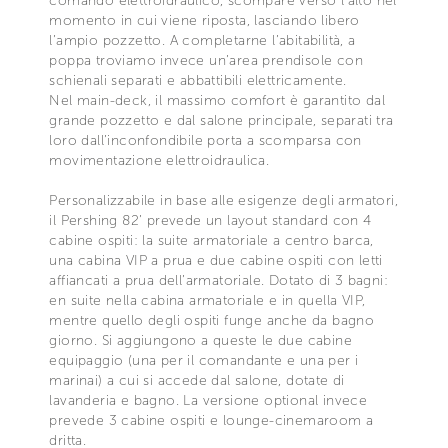
comando elettroidraulico, scompare verso l’alto nel
momento in cui viene riposta, lasciando libero
l’ampio pozzetto. A completarne l’abitabilità, a
poppa troviamo invece un’area prendisole con
schienali separati e abbattibili elettricamente.
Nel main-deck, il massimo comfort è garantito dal
grande pozzetto e dal salone principale, separati tra
loro dall’inconfondibile porta a scomparsa con
movimentazione elettroidraulica.
Personalizzabile in base alle esigenze degli armatori,
il Pershing 82’ prevede un layout standard con 4
cabine ospiti: la suite armatoriale a centro barca,
una cabina VIP a prua e due cabine ospiti con letti
affiancati a prua dell’armatoriale. Dotato di 3 bagni:
en suite nella cabina armatoriale e in quella VIP,
mentre quello degli ospiti funge anche da bagno
giorno. Si aggiungono a queste le due cabine
equipaggio (una per il comandante e una per i
marinai) a cui si accede dal salone, dotate di
lavanderia e bagno. La versione optional invece
prevede 3 cabine ospiti e lounge-cinemaroom a
dritta.