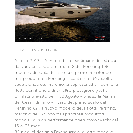
GIOVEDÌ 9 AGOSTO 2012
Agosto 2012 – A meno di due settimane di distanza
dal varo dello scafo numero 2 del Pershing 108’,
modello di punta della flotta e primo trimotorico
mai prodotto da Pershing, il cantiere di Mondolfo,
sede storica del marchio, si appresta ad arricchire la
flotta con il lancio di un altro prestigioso yacht.
E’ infatti previsto per il 13 Agosto - presso la Marina
dei Cesari di Fano - il varo del primo scafo del
Pershing 82’, il nuovo modello della flotta Pershing,
marchio del Gruppo tra i principali produttori
mondiali di high performance open motor yacht dai
15 ai 35 metri.
82 piedi di design all’avanguardia, questo modello,