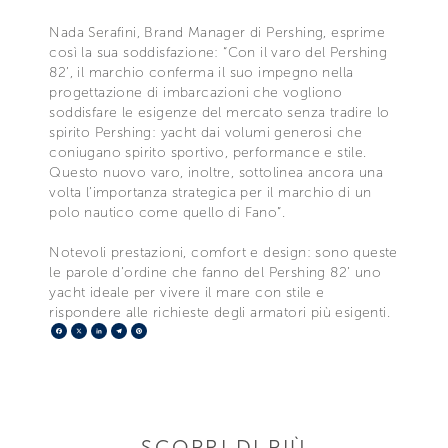
Nada Serafini, Brand Manager di Pershing, esprime
così la sua soddisfazione: “Con il varo del Pershing
82’, il marchio conferma il suo impegno nella
progettazione di imbarcazioni che vogliono
soddisfare le esigenze del mercato senza tradire lo
spirito Pershing: yacht dai volumi generosi che
coniugano spirito sportivo, performance e stile.
Questo nuovo varo, inoltre, sottolinea ancora una
volta l’importanza strategica per il marchio di un
polo nautico come quello di Fano”.
Notevoli prestazioni, comfort e design: sono queste
le parole d’ordine che fanno del Pershing 82’ uno
yacht ideale per vivere il mare con stile e
rispondere alle richieste degli armatori più esigenti.
Facebook
X
LinkedIn
Telegram
Pinterest
SCOPRI DI PIÙ