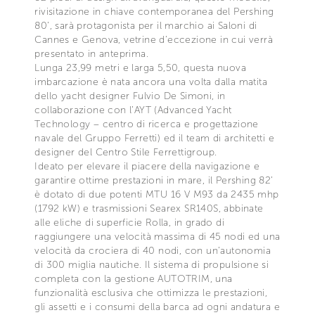
rivisitazione in chiave contemporanea del Pershing
80’, sarà protagonista per il marchio ai Saloni di
Cannes e Genova, vetrine d’eccezione in cui verrà
presentato in anteprima.
Lunga 23,99 metri e larga 5,50, questa nuova
imbarcazione è nata ancora una volta dalla matita
dello yacht designer Fulvio De Simoni, in
collaborazione con l’AYT (Advanced Yacht
Technology – centro di ricerca e progettazione
navale del Gruppo Ferretti) ed il team di architetti e
designer del Centro Stile Ferrettigroup.
Ideato per elevare il piacere della navigazione e
garantire ottime prestazioni in mare, il Pershing 82’
è dotato di due potenti MTU 16 V M93 da 2435 mhp
(1792 kW) e trasmissioni Searex SR140S, abbinate
alle eliche di superficie Rolla, in grado di
raggiungere una velocità massima di 45 nodi ed una
velocità da crociera di 40 nodi, con un’autonomia
di 300 miglia nautiche. Il sistema di propulsione si
completa con la gestione AUTOTRIM, una
funzionalità esclusiva che ottimizza le prestazioni,
gli assetti e i consumi della barca ad ogni andatura e