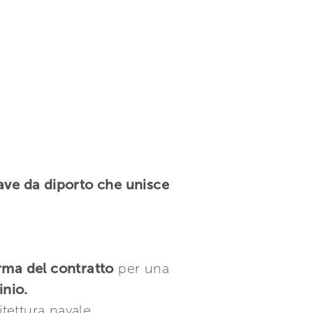
nave da diporto che unisce
irma del contratto
per una
inio.
tettura navale,