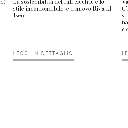
n:
La sostenibilità del full electric e lo
Va
stile inconfondibile: è il nuovo Riva El-
GT
Iseo.
si
na
e 
LEGGI IN DETTAGLIO
L