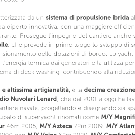
atterizzata da un
sistema di propulsione ibrida
a
 da diporto innovativa, con una maggiore efficie
urante. Prosegue l’impegno del cantiere anche
ile
, che prevede in primo luogo lo svluppo di s
sionamento delle dotazioni di bordo. Lo yacht i
’energia termica dai generatori e la utilizza per
istema di deck washing, contribuendo alla riduzi
 e altissima artigianalità,
è la
decima creazione 
dio Nuvolari Lenard
, che dal 2001 a oggi ha lav
antiere navale, progettando e disegnando sia spa
occupato di superyacht rinomati come
M/Y Magnif
ur
46m 2005,
M/Y Azteca
72m 2009,
M/Y Atlan