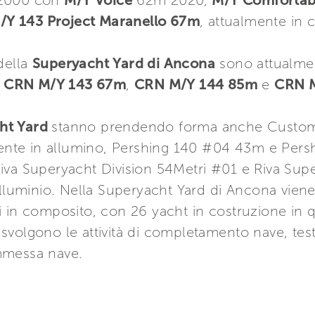
 2000 con
M/Y Voice
62m 2020,
M/Y Comforta
Y 143 Project Maranello 67m
, attualmente in 
della
Superyacht Yard di Ancona
sono attualme
:
CRN M/Y 143 67m
,
CRN M/Y 144 85m
e
CRN 
cht Yard
stanno prendendo forma anche Custo
nte in allumino, Pershing 140 #04 43m e Pers
iva Superyacht Division 54Metri #01 e Riva Supe
 alluminio. Nella Superyacht Yard di Ancona vie
i in composito, con 26 yacht in costruzione in
volgono le attività di completamento nave, test
mmessa nave.