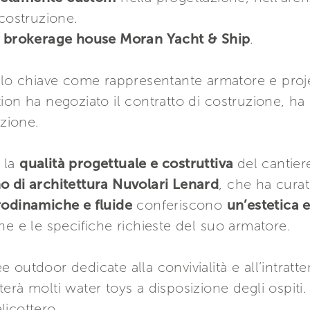
 costruzione.
a
brokerage house Moran Yacht & Ship
.
lo chiave come rappresentante armatore e proj
on ha negoziato il contratto di costruzione, ha 
uzione.
 la
qualità progettuale e costruttiva
del cantie
no di architettura Nuvolari Lenard
, che ha curat
rodinamiche e fluide
conferiscono
un’estetica 
ne e le specifiche richieste del suo armatore.
 outdoor dedicate alla convivialità e all’intrat
erà molti water toys a disposizione degli ospiti
licottero.