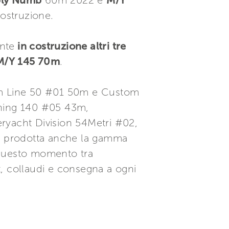
bly Numb
60m 2022 e
M/Y
costruzione.
nte
in costruzione altri tre
M/Y 145 70m
.
m Line 50 #01 50m e Custom
hing 140 #05 43m,
ryacht Division 54Metri #02,
ne prodotta anche la gamma
 questo momento tra
, collaudi e consegna a ogni