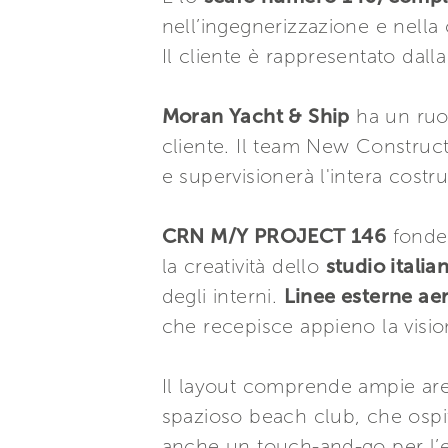
nell’ingegnerizzazione e nella
Il cliente è rappresentato dall
Moran Yacht & Ship
ha un ruo
cliente. Il team New Constructi
e supervisionerà l'intera costr
CRN M/Y PROJECT 146
fonde
la creatività dello
studio italia
degli interni.
Linee esterne ae
che recepisce appieno la visio
Il layout comprende ampie aree
spazioso beach club, che ospit
anche un touch-and-go per l’e