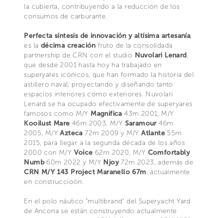
la cubierta, contribuyendo a la reducción de los
consumos de carburante.
Perfecta síntesis de innovación y altísima artesanía
,
es la
décima creación
fruto de la consolidada
partnership de CRN con el studio
Nuvolari Lenard
,
que desde 2001 hasta hoy ha trabajado en
superyates icónicos, que han formado la historia del
astillero naval, proyectando y diseñando tanto
espacios interiores como exteriores. Nuvolari
Lenard se ha ocupado efectivamente de superyares
famosos como M/Y
Magnifica
43m 2001, M/Y
Kooilust Mare
46m 2003, M/Y
Saramour
46m
2005, M/Y
Azteca
72m 2009 y M/Y
Atlante
55m
2015, para llegar a la segunda década de los años
2000 con M/Y
Voice
62m 2020, M/Y
Comfortably
Numb
60m 2022 y M/Y
Njoy
72m 2023, además de
CRN M/Y 143 Project Maranello 67m
, actualmente
en construccioón.
En el polo náutico “multibrand” del Superyacht Yard
de Ancona se están construyendo actualmente