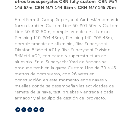
otros tres superyates CRN fully custom
:
CRN M/Y
143 67m
,
CRN M/Y 144 85m
y
CRN M/Y 145 70m
.
En el Ferretti Group Superyacht Yard están tomando
forma también Custom Line 50 #01 50m y Custom
Line 50 #02 50m, completamente de allumino,
Pershing 140 #04 43m y Pershing 140 #05 43m,
completamente de alluminio, Riva Superyacht
Division 54Metri #01 y Riva Superyacht Division
54Metri #02, con casco y superestructura de
aluminio. En el Superyacht Yard de Ancona se
produce también la gama Custom Line de 30 a 45
metros de compuesto, con 26 yates en
construcción en este momento entre naves y
muelles donde se desempeñan las actividades de
remate de la nave, test, pruebas y entrega a cada
armador y al equipo de gestión del proyecto.
Facebook
X
LinkedIn
Telegram
Pinterest