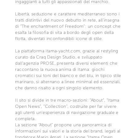
ingaggianti a tutti gli appassionati del marchio.
Libertà, seduzione e carattere mediterraneo sono i
tratti distintivi del nuovo debutto in rete, all’insegna
di “The enchantment of Freedom”: un concept che
esalta la filosofia di vita a bordo degli open della
flotta, diventati inconfondibili icone di stile.
La piattaforma itama-yacht.com, grazie al restyling
curato da Craq Design Studio, e sviluppato
dall’agenzia PROSE, presenta diversi elementi che
raccontano la nuova anima di Itama: giochi
cromatici sui toni del bianco e del blu, in tipico stile
marinaro, si alternano a linee minimal ed essenziali,
che danno risalto a ogni singolo elemento.
Il sito si divide in tre macro-sezioni: “About”, “Itama
Open News”, “Collection”, costruite per far vivere
agli utenti un’esperienza di navigazione graduale e
completa.
La sezione “About” propone una panoramica di
informazioni sui valori e la storia del brand, legati al
fondatore Mario Amati. La sezione “Itama Open