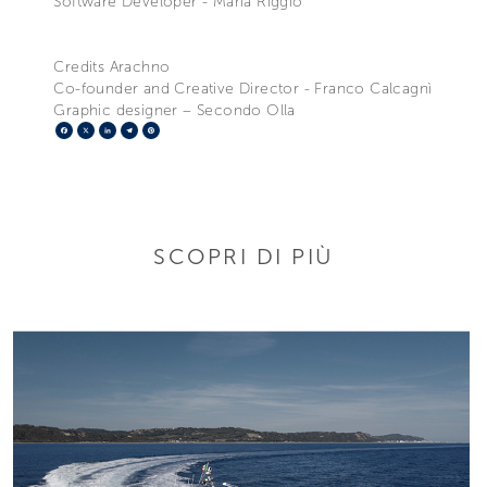
Software Developer - Maria Riggio
Credits Arachno
Co-founder and Creative Director - Franco Calcagnì
Graphic designer – Secondo Olla
Facebook
X
LinkedIn
Telegram
Pinterest
SCOPRI DI PIÙ