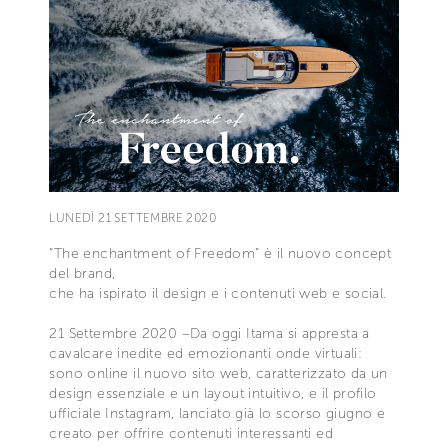
LUNEDÌ 21 SETTEMBRE 2020
“The enchantment of Freedom” è il nuovo concept
del brand,
che ha ispirato il design e i contenuti web e social.
21 Settembre 2020 –Da oggi Itama si appresta a
cavalcare inedite ed emozionanti onde virtuali:
sono online il nuovo sito web, caratterizzato da un
design essenziale e un layout intuitivo, e il profilo
ufficiale Instagram, lanciato già lo scorso giugno e
creato per offrire contenuti interessanti ed