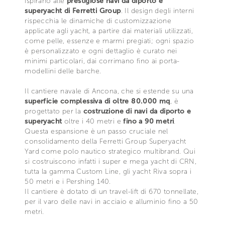
ispirano alle
prestigiose navi da diporto e
superyacht di Ferretti Group
. Il design degli interni
rispecchia le dinamiche di customizzazione
applicate agli yacht, a partire dai materiali utilizzati,
come pelle, essenze e marmi pregiati; ogni spazio
è personalizzato e ogni dettaglio è curato nei
minimi particolari, dai corrimano fino ai porta-
modellini delle barche.
Il cantiere navale di Ancona, che si estende su una
superficie complessiva di oltre 80.000 mq
, è
progettato per la
costruzione di navi da diporto e
superyacht
oltre i 40 metri e
fino a 90 metri
.
Questa espansione è un passo cruciale nel
consolidamento della Ferretti Group Superyacht
Yard come polo nautico strategico multibrand. Qui
si costruiscono infatti i super e mega yacht di CRN,
tutta la gamma Custom Line, gli yacht Riva sopra i
50 metri e i Pershing 140.
Il cantiere è dotato di un travel-lift di 670 tonnellate,
per il varo delle navi in acciaio e alluminio fino a 50
metri.