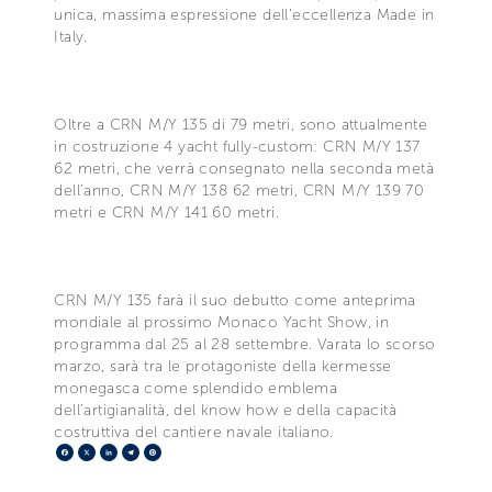
unica, massima espressione dell’eccellenza Made in
Italy.
Oltre a CRN M/Y 135 di 79 metri, sono attualmente
in costruzione 4 yacht fully-custom: CRN M/Y 137
62 metri, che verrà consegnato nella seconda metà
dell’anno, CRN M/Y 138 62 metri, CRN M/Y 139 70
metri e CRN M/Y 141 60 metri.
CRN M/Y 135 farà il suo debutto come anteprima
mondiale al prossimo Monaco Yacht Show, in
programma dal 25 al 28 settembre. Varata lo scorso
marzo, sarà tra le protagoniste della kermesse
monegasca come splendido emblema
dell’artigianalità, del know how e della capacità
costruttiva del cantiere navale italiano.
Facebook
X
LinkedIn
Telegram
Pinterest