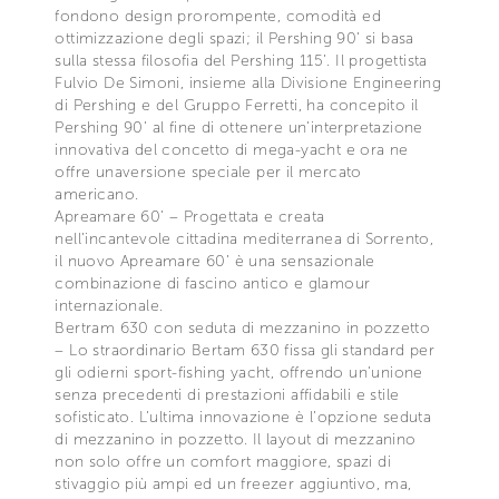
fondono design prorompente, comodità ed
ottimizzazione degli spazi; il Pershing 90’ si basa
sulla stessa filosofia del Pershing 115’. Il progettista
Fulvio De Simoni, insieme alla Divisione Engineering
di Pershing e del Gruppo Ferretti, ha concepito il
Pershing 90’ al fine di ottenere un’interpretazione
innovativa del concetto di mega-yacht e ora ne
offre unaversione speciale per il mercato
americano.
Apreamare 60’ – Progettata e creata
nell’incantevole cittadina mediterranea di Sorrento,
il nuovo Apreamare 60’ è una sensazionale
combinazione di fascino antico e glamour
internazionale.
Bertram 630 con seduta di mezzanino in pozzetto
– Lo straordinario Bertam 630 fissa gli standard per
gli odierni sport-fishing yacht, offrendo un’unione
senza precedenti di prestazioni affidabili e stile
sofisticato. L’ultima innovazione è l’opzione seduta
di mezzanino in pozzetto. Il layout di mezzanino
non solo offre un comfort maggiore, spazi di
stivaggio più ampi ed un freezer aggiuntivo, ma,