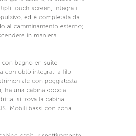
ipli touch screen, integra i
ropulsivo, ed è completata da
apido al camminamento esterno;
er scendere in maniera
na con bagno en-suite.
 con oblò integrati a filo,
matrimoniale con poggiatesta
ra, ha una cabina doccia
tta, si trova la cabina
CIS. Mobili bassi con zona
abine ospiti, rispettivamente