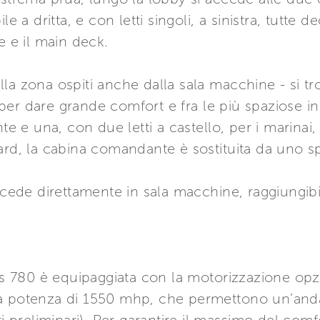
e a dritta, e con letti singoli, a sinistra, tutte d
e e il main deck.
la zona ospiti anche dalla sala macchine - si tro
per dare grande comfort e fra le più spaziose 
 e una, con due letti a castello, per i marina
ard, la cabina comandante è sostituita da uno s
accede direttamente in sala macchine, raggiungib
chts 780 è equipaggiata con la motorizzazione o
a potenza di 1550 mhp, che permettono un’andat