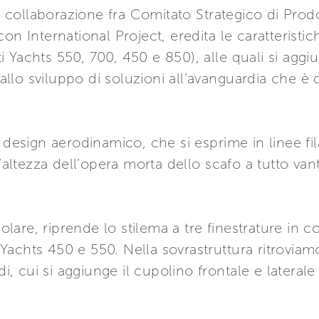
la collaborazione fra Comitato Strategico di Pro
n International Project, eredita le caratteristich
tti Yachts 550, 700, 450 e 850), alle quali si agg
llo sviluppo di soluzioni all’avanguardia che è
 design aerodinamico, che si esprime in linee fi
’altezza dell’opera morta dello scafo a tutto vant
icolare, riprende lo stilema a tre finestrature in
i Yachts 450 e 550. Nella sovrastruttura ritroviam
di, cui si aggiunge il cupolino frontale e lateral