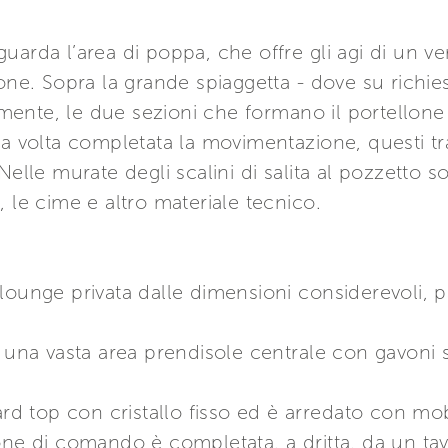
uarda l’area di poppa, che offre gli agi di un v
one. Sopra la grande spiaggetta - dove su richies
ente, le due sezioni che formano il portellone 
na volta completata la movimentazione, questi t
elle murate degli scalini di salita al pozzetto so
 le cime e altro materiale tecnico.
lounge privata dalle dimensioni considerevoli, p
 una vasta area prendisole centrale con gavoni s
ard top con cristallo fisso ed è arredato con mo
one di comando è completata, a dritta, da un tav