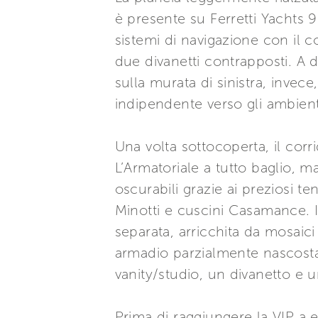
è presente su Ferretti Yachts 
sistemi di navigazione con il c
due divanetti contrapposti. A 
sulla murata di sinistra, invece
indipendente verso gli ambienti
Una volta sottocoperta, il corr
L’Armatoriale a tutto baglio, ma
oscurabili grazie ai preziosi t
Minotti e cuscini Casamance. Il
separata, arricchita da mosaic
armadio parzialmente nascosta d
vanity/studio, un divanetto e 
Prima di raggiungere la VIP a 