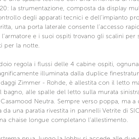
920: la strumentazione, composta da display mult
ontrollo degli apparati tecnici e dell’impianto p
dritta, una porta laterale consente l’accesso r
, l’armatore e i suoi ospiti trovano gli scalini p
 per la notte.
idoio regola i flussi delle 4 cabine ospiti, ognu
gnificamente illuminata dalla duplice finestratura
endaggi Zimmer - Rohde, è allestita con il letto 
 bagno, alle spalle del letto sulla murata sinist
i Casamood Neutra. Sempre verso poppa, ma a dri
a una paratia rivestita in pannelli Vetrite di SI
una chaise longue completano l’allestimento.
estrema prua, lungo la lobby si accede alle due c