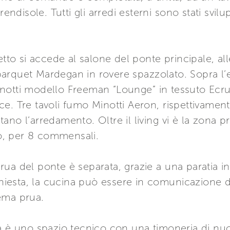
rendisole. Tutti gli arredi esterni sono stati svi
etto si accede al salone del ponte principale, all
arquet Mardegan in rovere spazzolato. Sopra l’
notti modello Freeman “Lounge” in tessuto Ecru 
e. Tre tavoli fumo Minotti Aeron, rispettivament
ano l’arredamento. Oltre il living vi è la zona 
, per 8 commensali.
ua del ponte è separata, grazie a una paratia in
ichiesta, la cucina può essere in comunicazione d
ema prua.
ta è uno spazio tecnico con una timoneria di nu