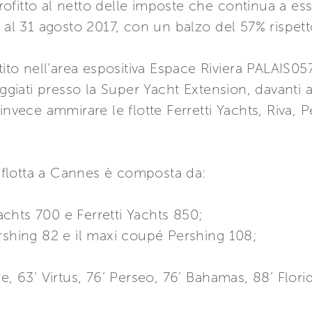
fitto al netto delle imposte che continua a ess
 al 31 agosto 2017, con un balzo del 57% rispett
tito nell’area espositiva Espace Riviera PALAIS0
iati presso la Super Yacht Extension, davanti 
invece ammirare le flotte Ferretti Yachts, Riva,
la flotta a Cannes è composta da:
Yachts 700 e Ferretti Yachts 850;
rshing 82 e il maxi coupé Pershing 108;
re, 63’ Virtus, 76’ Perseo, 76’ Bahamas, 88’ Flor