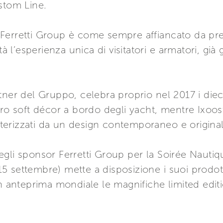
stom Line.
l, Ferretti Group è come sempre affiancato da pre
à l’esperienza unica di visitatori e armatori, già g
tner del Gruppo, celebra proprio nel 2017 i diec
ero soft décor a bordo degli yacht, mentre Ixoost
atterizzati da un design contemporaneo e original
gli sponsor Ferretti Group per la Soirée Nautiqu
 settembre) mette a disposizione i suoi prodott
in anteprima mondiale le magnifiche limited editi