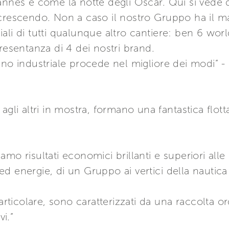
annes è come la notte degli Oscar. Qui si vede d
 crescendo. Non a caso il nostro Gruppo ha il m
ali di tutti qualunque altro cantiere: ben 6 wor
resentanza di 4 dei nostri brand.
ano industriale procede nel migliore dei modi” - 
gli altri in mostra, formano una fantastica flotta
mo risultati economici brillanti e superiori alle
d energie, di un Gruppo ai vertici della nautic
articolare, sono caratterizzati da una raccolta ordi
vi.”