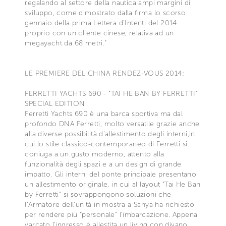
regalando al settore della nautica ampi margini di
sviluppo, come dimostrato dalla firma lo scorso
gennaio della prima Lettera d’Intenti del 2014
proprio con un cliente cinese, relativa ad un
megayacht da 68 metri.”
LE PREMIERE DEL CHINA RENDEZ-VOUS 2014:
FERRETTI YACHTS 690 - “TAI HE BAN BY FERRETTI”
SPECIAL EDITION
Ferretti Yachts 690 è una barca sportiva ma dal
profondo DNA Ferretti, molto versatile grazie anche
alla diverse possibilità d’allestimento degli interni,in
cui lo stile classico-contemporaneo di Ferretti si
coniuga a un gusto moderno, attento alla
funzionalità degli spazi e a un design di grande
impatto. Gli interni del ponte principale presentano
un allestimento originale, in cui al layout “Tai He Ban
by Ferretti” si sovrappongono soluzioni che
l’Armatore dell’unità in mostra a Sanya ha richiesto
per rendere più “personale” l’imbarcazione. Appena
varcato l’ingresso è allestita un living con divano