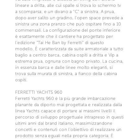
lineare a dritta, alle cui spalle si trova lo schermo tv
a scomparsa, e un divano a “C” a sinistra. A prua,
dopo aver salito un gradino, l’open space prevede a
sinistra una zona pranzo che può ospitare fino a 10
commensali. La configurazione del ponte inferiore
è esattamente che il cantiere ha progettato per
l’edizione “Tai He Ban by Ferretti” di questo
modello. È caratterizzata da suite armatoriale a tutto
baglio a centro barca, cabina ospiti a dritta e Vip a
estrema prua, ognuna con bagno privato. La cucina,
in essenza barca e dalle linee molto eleganti, si
trova sulla murata di sinistra, a fianco della cabina
ospiti.
FERRETTI YACHTS 960
Ferretti Yachts 960 è la più grande imbarcazione
planante da diporto mai progettata e realizzata dalla
linea Yachts capace di portare ai massimi livelli il
percorso di sviluppo progettuale intrapreso in questi
ultimi anni dal brand italiano, massimizzandone
concetti e contenuti con l’obiettivo di realizzare un
prodotto senza eguali nella propria categoria. È