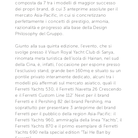
composta da 7 tra i modelli di maggior successo
dei propri brand, di cui 3 anteprime assolute per il
mercato Asia-Pacific, in cui si concretizzano
perfettamente i concetti di prestigio, armonia,
razionalità e progresso alla base della Design
Philosophy del Gruppo.
Giunto alla sua quinta edizione, l’evento, che si
svolge presso il Visun Royal Yacht Club di Sanya,
rinomata meta turistica dell’isola di Hainan, nel sud
della Cina, è, infatti, l’occasione per esporre presso
l’esclusivo stand, grande ben 160mq e situato su un
pontile privato interamente dedicato, alcuni tra i
modelli più affermati sul mercato asiatico, quali il
Ferretti Yachts 530, il Ferretti Navetta 26 Crescendo
e il Ferretti Custom Line 112’ Next per il brand
Ferretti e il Pershing 82 del brand Pershing, ma
soprattutto per presentare 3 anteprime del brand
Ferretti per il pubblico della region Asia-Pacific: il
Ferretti Yachts 960, ammiraglia della linea “Yachts”, il
Ferretti Yachts 870 e il primo esemplare di Ferretti
Yachts 690 nella special edition “Tai He Ban by