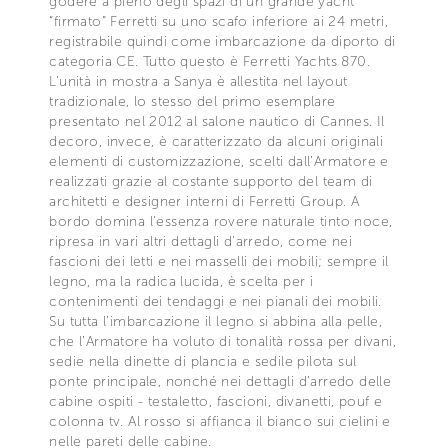
godere a pieno degli spazi di un grande yacht
“firmato” Ferretti su uno scafo inferiore ai 24 metri,
registrabile quindi come imbarcazione da diporto di
categoria CE. Tutto questo è Ferretti Yachts 870.
L’unità in mostra a Sanya è allestita nel layout
tradizionale, lo stesso del primo esemplare
presentato nel 2012 al salone nautico di Cannes. Il
decoro, invece, è caratterizzato da alcuni originali
elementi di customizzazione, scelti dall’Armatore e
realizzati grazie al costante supporto del team di
architetti e designer interni di Ferretti Group. A
bordo domina l’essenza rovere naturale tinto noce,
ripresa in vari altri dettagli d’arredo, come nei
fascioni dei letti e nei masselli dei mobili; sempre il
legno, ma la radica lucida, è scelta per i
contenimenti dei tendaggi e nei pianali dei mobili.
Su tutta l’imbarcazione il legno si abbina alla pelle,
che l’Armatore ha voluto di tonalità rossa per divani,
sedie nella dinette di plancia e sedile pilota sul
ponte principale, nonché nei dettagli d’arredo delle
cabine ospiti - testaletto, fascioni, divanetti, pouf e
colonna tv. Al rosso si affianca il bianco sui cielini e
nelle pareti delle cabine.