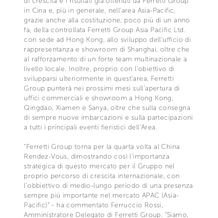
di crescita e i risultati già ottenuti da Ferretti Group
in Cina e, più in generale, nell’area Asia-Pacific,
grazie anche alla costituzione, poco più di un anno
fa, della controllata Ferretti Group Asia Pacific Ltd.
con sede ad Hong Kong, allo sviluppo dell’ufficio di
rappresentanza e showroom di Shanghai, oltre che
al rafforzamento di un forte team multinazionale a
livello locale. Inoltre, proprio con l’obiettivo di
svilupparsi ulteriormente in quest’area, Ferretti
Group punterà nei prossimi mesi sull’apertura di
uffici commerciali e showroom a Hong Kong,
Qingdao, Xiamen e Sanya, oltre che sulla consegna
di sempre nuove imbarcazioni e sulla partecipazioni
a tutti i principali eventi fieristici dell’Area.
“Ferretti Group torna per la quarta volta al China
Rendez-Vous, dimostrando così l’importanza
strategica di questo mercato per il Gruppo nel
proprio percorso di crescita internazionale, con
l’obbiettivo di medio-lungo periodo di una presenza
sempre più importante nel mercato APAC (Asia-
Pacific)” - ha commentato Ferruccio Rossi,
Amministratore Delegato di Ferretti Group. “Siamo,