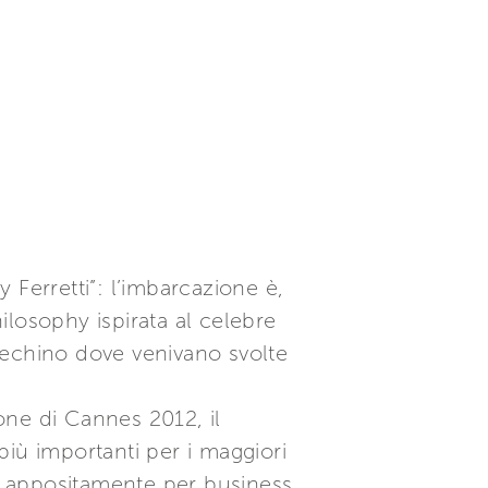
y Ferretti”: l’imbarcazione è,
hilosophy ispirata al celebre
 Pechino dove venivano svolte
one di Cannes 2012, il
iù importanti per i maggiori
ti appositamente per business