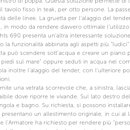
sinistro di poppa. Questa soluzione permette di l
l tavolo fisso in teak, per otto persone. La passe
tà delle linee. La gruetta per l’alaggio del tende
, in modo da rendere davvero ottimale l’utilizzo 
hts 690 presenta un’altra interessante soluzione
la funzionalità abbinata agli aspetti più “ludici”
ta può scendere sott’acqua e creare un piano po
n piedi sul mare” oppure seduti in acqua nel co
a inoltre l’alaggio del tender, con l’ulteriore po
oni.
ramite una vetrata scorrevole che, a sinistra, la
bile dove riporre le vivande. Sul lato destro del
ngola e bagno. Su richiesta, si possono installare
e presentano un allestimento originale, in cui al 
e l’Armatore ha richiesto per rendere più “pers