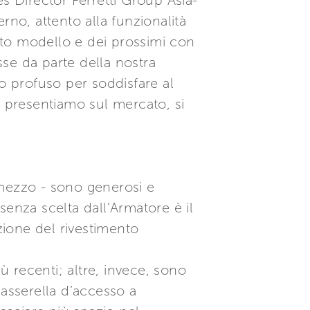
les Director Ferretti Group Asia-
rno, attento alla funzionalità
esto modello e dei prossimi con
sse da parte della nostra
o profuso per soddisfare al
e presentiamo sul mercato, si
e mezzo - sono generosi e
ssenza scelta dall’Armatore è il
zione del rivestimento
ù recenti; altre, invece, sono
passerella d’accesso a