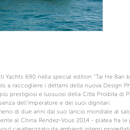
tti Yachts 690 nella special edition “Tai He Ban b
achts a raccogliere i dettami della nuova Design P
iù prestigiosi e lussuosi della Città Proibita di
senza dell’Imperatore e dei suoi dignitari.
meno di due anni dal suo lancio mondiale al sal
ente al China Rendez-Vous 2014 - platea fra le p
yout caratterizzato da ambienti interni progetta