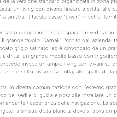
nza della versione standard organizzata in zona 
lestita un living con divano lineare a dritta, alle 
 sinistra. Il tavolo basso “Swan” in vetro, fornit
 salito un gradino, l’open space prevede a sin
Il grande tavolo “Karnak”, fornito dall’azienda it
 laccato grigio satinato, ed è circondato da un g
, a dritta, un grande mobile basso con frigorifer
d prevede invece un ampio living con divani su e
 un pannello divisorio a dritta, alle spalle della 
tta, in diretta comunicazione con l’esterno grazi
o del sedile di guida è possibile installare un d
omandante l’esperienza della navigazione. La so
olo, a sinistra della plancia, dove si trova un p