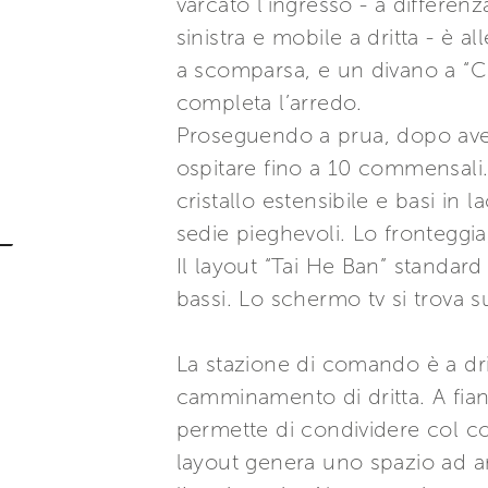
varcato l’ingresso - a differe
sinistra e mobile a dritta - è al
a scomparsa, e un divano a “C” a
completa l’arredo.
Proseguendo a prua, dopo aver
ospitare fino a 10 commensali. 
cristallo estensibile e basi in
sedie pieghevoli. Lo fronteggia
Il layout “Tai He Ban” standar
bassi. Lo schermo tv si trova su
La stazione di comando è a dri
camminamento di dritta. A fianc
permette di condividere col c
layout genera uno spazio ad ang