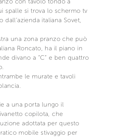
pranzo con tavolo tondo a
cui spalle si trova lo schermo tv
o dall’azienda italiana Sovet,
istra una zona pranzo che può
aliana Roncato, ha il piano in
rande divano a “C” e ben quattro
o.
ntrambe le murate e tavoli
plancia.
e a una porta lungo il
ivanetto copilota, che
luzione adottata per questo
ratico mobile stivaggio per