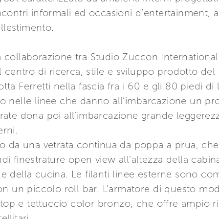
 incontri informali ed occasioni d’entertainment, 
llestimento.
lla collaborazione tra Studio Zuccon Internation
 centro di ricerca, stile e sviluppo prodotto d
otta Ferretti nella fascia fra i 60 e gli 80 piedi 
nelle linee che danno all’imbarcazione un profi
 vetrate dona poi all’imbarcazione grande legge
erni.
zato da una vetrata continua da poppa a prua, che 
andi finestrature open view all’altezza della cabi
i e della cucina. Le filanti linee esterne sono c
 un piccolo roll bar. L’armatore di questo model
 top e tettuccio color bronzo, che offre ampio ri
llitari.