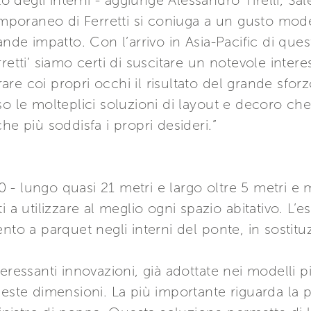
to degli interni - aggiunge Alessandro Tirelli, Sa
emporaneo di Ferretti si coniuga a un gusto mode
ande impatto. Con l’arrivo in Asia-Pacific di qu
retti’ siamo certi di suscitare un notevole intere
re coi propri occhi il risultato del grande sforz
so le molteplici soluzioni di layout e decoro ch
he più soddisfa i propri desideri.”
690 - lungo quasi 21 metri e largo oltre 5 metri 
 a utilizzare al meglio ogni spazio abitativo. L’e
nto a parquet negli interni del ponte, in sostitu
eressanti innovazioni, già adottate nei modelli pi
ueste dimensioni. La più importante riguarda la 