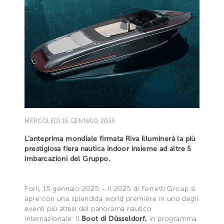
MERCOLEDÌ 15 GENNAIO 2025
L’anteprima mondiale firmata Riva illuminerà la più
prestigiosa fiera nautica indoor insieme ad altre 5
imbarcazioni del Gruppo.
Forlì, 15 gennaio 2025 – Il 2025 di Ferretti Group si
apre con una splendida world première in uno degli
eventi più attesi del panorama nautico
internazionale: il
Boot di Düsseldorf,
in programma