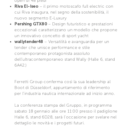
open di 48 piedi
Riva El-Iseo
– il primo motoscafo full electric con
cui Riva inaugura, nel segno della sostenibilità, il
nuovo segmento E-Luxury
Pershing GTX80
– Design futuristico e prestazioni
eccezionali caratterizzano un modello che propone
un innovativo concetto di sport yacht
wallytender48
– Versatilità e avanguardia per un
tender che unisce performance e stile
contemporaneo protagonista assoluto
dell’ultracontemporaneo stand Wally (Halle 6, stand
6A42.)
Ferretti Group conferma così la sua leadership al
Boot di Düsseldorf, appuntamento di riferimento
per l’industria nautica internazionale ad inizio anno.
La conferenza stampa del Gruppo, in programma
sabato 18 gennaio alle ore 11:00 presso il padiglione
Halle 6, stand 6D28, sarà l’occasione per svelare nel
dettaglio le novità e i progetti futuri.