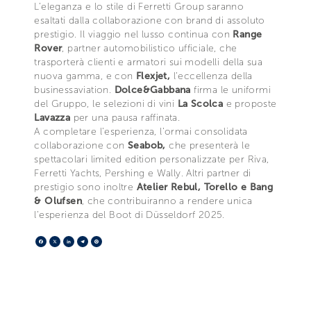
L’eleganza e lo stile di Ferretti Group saranno
esaltati dalla collaborazione con brand di assoluto
prestigio. Il viaggio nel lusso continua con
Range
Rover
, partner automobilistico ufficiale, che
trasporterà clienti e armatori sui modelli della sua
nuova gamma, e con
Flexjet,
l’eccellenza della
businessaviation.
Dolce&Gabbana
firma le uniformi
del Gruppo, le selezioni di vini
La Scolca
e proposte
Lavazza
per una pausa raffinata.
A completare l’esperienza, l’ormai consolidata
collaborazione con
Seabob,
che presenterà le
spettacolari limited edition personalizzate per Riva,
Ferretti Yachts, Pershing e Wally. Altri partner di
prestigio sono inoltre
Atelier Rebul, Torello e Bang
& Olufsen
, che contribuiranno a rendere unica
l’esperienza del Boot di Düsseldorf 2025.
Facebook
X
LinkedIn
Telegram
Pinterest