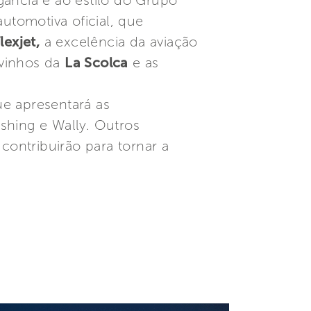
gância e ao estilo do Grupo
automotiva oficial, que
lexjet,
a excelência da aviação
 vinhos da
La Scolca
e as
e apresentará as
rshing e Wally. Outros
 contribuirão para tornar a