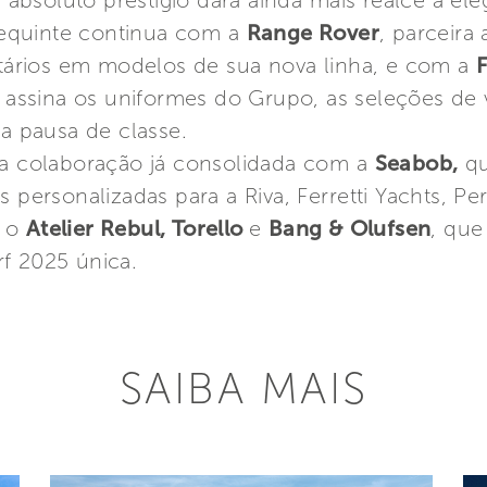
bsoluto prestígio dará ainda mais realce à ele
 requinte continua com a
Range Rover
, parceira 
ietários em modelos de sua nova linha, e com a
F
assina os uniformes do Grupo, as seleções de
a pausa de classe.
 a colaboração já consolidada com a
Seabob,
qu
s personalizadas para a Riva, Ferretti Yachts, Pe
m o
Atelier Rebul, Torello
e
Bang & Olufsen
, que
f 2025 única.
SAIBA MAIS