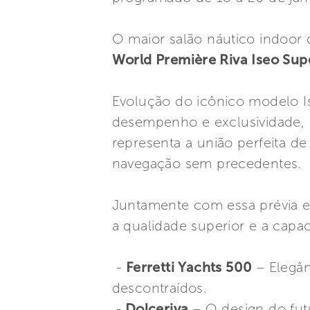
O maior salão náutico indoor d
World Première Riva Iseo Sup
Evolução do icônico modelo I
desempenho e exclusividade, 
representa a união perfeita d
navegação sem precedentes.
Juntamente com essa prévia ex
a qualidade superior e a capa
-
Ferretti Yachts 500
– Elegân
descontraídos.
-
Dolceriva
– O design do fut