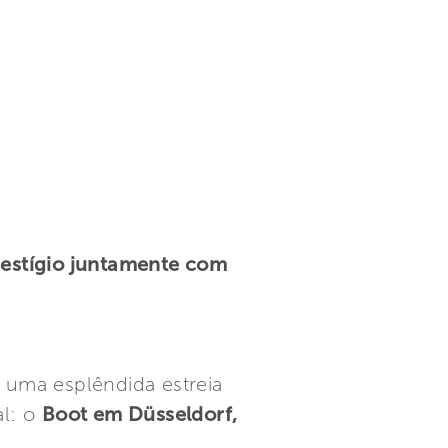
prestígio juntamente com
m uma esplêndida estreia
al: o
Boot em Düsseldorf,