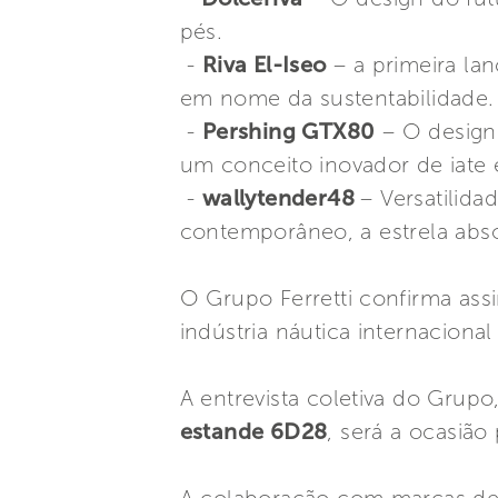
pés.
-
Riva El-Iseo
– a primeira la
em nome da sustentabilidade.
-
Pershing GTX80
– O design
um conceito inovador de iate 
-
wallytender48
– Versatilid
contemporâneo, a estrela abs
O Grupo Ferretti confirma ass
indústria náutica internacional
A entrevista coletiva do Grupo
estande 6D28
, será a ocasião