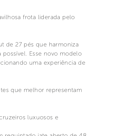
ilhosa frota liderada pelo
ut de 27 pés que harmoniza
 possível. Esse novo modelo
orcionando uma experiência de
iates que melhor representam
cruzeiros luxuosos e
m requintado iate aberto de 48