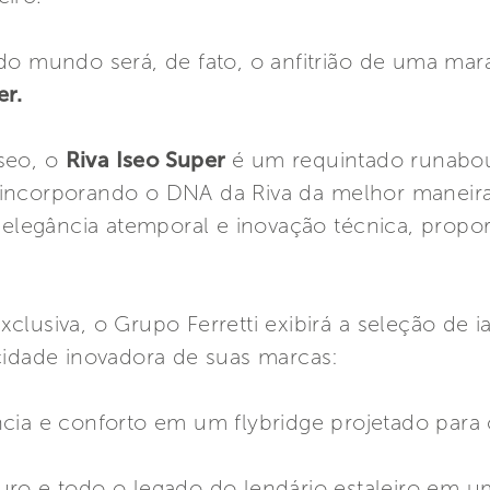
o mundo será, de fato, o anfitrião de uma marav
er.
seo, o
Riva Iseo Super
é um requintado runabo
incorporando o DNA da Riva da melhor maneira
e elegância atemporal e inovação técnica, prop
clusiva, o Grupo Ferretti exibirá a seleção de 
cidade inovadora de suas marcas:
cia e conforto em um flybridge projetado para 
uro e todo o legado do lendário estaleiro em u