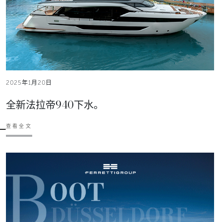
2025年1月20日
全新法拉帝940下水。
查看全文