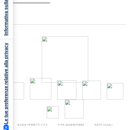
Informativa sulla raccolta
Le tue preferenze relative alla privacy
©2026
FERRETTI S.P.A
P.IVA 04485970968
NOTE LEGALI