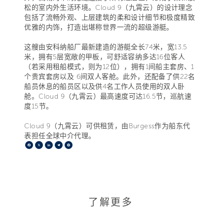
松的室内外生活环境。Cloud 9（九霄云）的设计理念
包括了流畅外观、上层建筑的柔和设计细节和极度精致
优雅的内饰，打造出堪称世界一流的超级游艇。
这艘由安科纳船厂最新建造的游艇全长74米，宽13.5
米，拥有5层宽敞的甲板，可舒适容纳多达16位客人
（若采用租船模式，则为12位），拥有1间船主套房、1
个贵宾套房以及 6间双人客舱。此外，还配备了供22名
船员休息的船员区以及供4名工作人员使用的双人卧
舱。Cloud 9（九霄云）最高速度可达16.5节，巡航速
度15节。
Cloud 9（九霄云）可供租赁，由Burgess作为船东代
表担任全球中介代理。
Facebook
X
LinkedIn
Telegram
Pinterest
了解更多