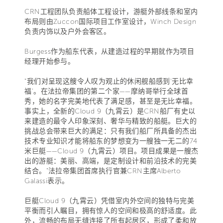
CRN工程团队负责船体工程设计，游艇外部线条和室内
布局则由Zuccon国际项目工作室设计，Winch Design
负责内饰以及户外会客区。
Burgess作为船东代表，从建造过程的早期就作为项目
经理开始参与。
“我们对呈现这艘令人叹为观止的休闲舰船感到‘无比幸
福’。在法拉帝集团的第二个家——摩纳哥举行全球首
秀，她的名字完美地代表了满足感，甚至是无比幸福。
事实上，全新的Cloud 9（九霄云）是CRN船厂有史以
来建造的最令人印象深刻、奢华与精致的船艇。巨大的
挑战总会带来巨大的满足：只有我们船厂所具备的杰出
技术专业知识才能将船东的梦想变为一艘独一无二的74
米巨艇——Cloud 9（九霄云）项目。项目成果是一艘杰
出的游艇：美丽、高端，是定制设计和前沿技术的完美
结合。”法拉帝集团首席执行官兼CRN主席Alberto
Galassi表示。
巨艇Cloud 9（九霄云）凭借室内外空间的独特与完美
平衡而引人瞩目，拥有惊人的空间和极高的舒适度。此
外，流畅的布局无缝连接了所有起居区，形成了柔和放