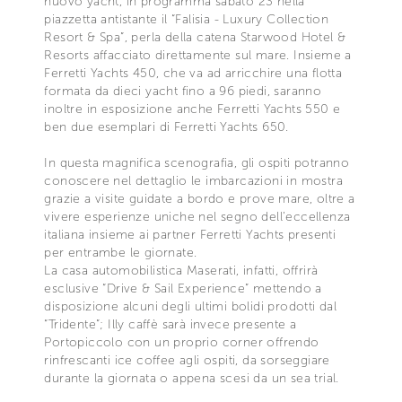
nuovo yacht, in programma sabato 23 nella
piazzetta antistante il “Falisia - Luxury Collection
Resort & Spa”, perla della catena Starwood Hotel &
Resorts affacciato direttamente sul mare. Insieme a
Ferretti Yachts 450, che va ad arricchire una flotta
formata da dieci yacht fino a 96 piedi, saranno
inoltre in esposizione anche Ferretti Yachts 550 e
ben due esemplari di Ferretti Yachts 650.
In questa magnifica scenografia, gli ospiti potranno
conoscere nel dettaglio le imbarcazioni in mostra
grazie a visite guidate a bordo e prove mare, oltre a
vivere esperienze uniche nel segno dell’eccellenza
italiana insieme ai partner Ferretti Yachts presenti
per entrambe le giornate.
La casa automobilistica Maserati, infatti, offrirà
esclusive “Drive & Sail Experience” mettendo a
disposizione alcuni degli ultimi bolidi prodotti dal
“Tridente”; Illy caffè sarà invece presente a
Portopiccolo con un proprio corner offrendo
rinfrescanti ice coffee agli ospiti, da sorseggiare
durante la giornata o appena scesi da un sea trial.