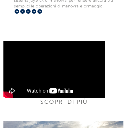
sistema joystick di manovra, per rendere ancora più
semplici le operazioni di manovra e ormeggio.
Facebook
X
LinkedIn
Telegram
Pinterest
SCOPRI DI PIÙ