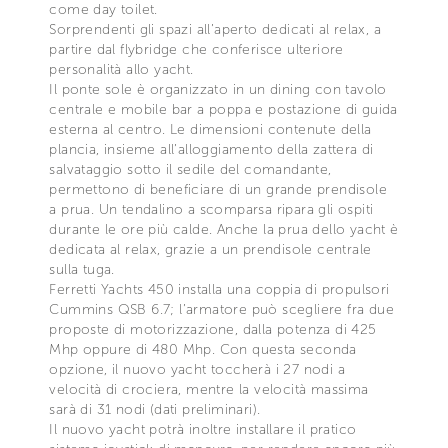
come day toilet.
Sorprendenti gli spazi all’aperto dedicati al relax, a
partire dal flybridge che conferisce ulteriore
personalità allo yacht.
Il ponte sole è organizzato in un dining con tavolo
centrale e mobile bar a poppa e postazione di guida
esterna al centro. Le dimensioni contenute della
plancia, insieme all’alloggiamento della zattera di
salvataggio sotto il sedile del comandante,
permettono di beneficiare di un grande prendisole
a prua. Un tendalino a scomparsa ripara gli ospiti
durante le ore più calde. Anche la prua dello yacht è
dedicata al relax, grazie a un prendisole centrale
sulla tuga.
Ferretti Yachts 450 installa una coppia di propulsori
Cummins QSB 6.7; l’armatore può scegliere fra due
proposte di motorizzazione, dalla potenza di 425
Mhp oppure di 480 Mhp. Con questa seconda
opzione, il nuovo yacht toccherà i 27 nodi a
velocità di crociera, mentre la velocità massima
sarà di 31 nodi (dati preliminari).
Il nuovo yacht potrà inoltre installare il pratico