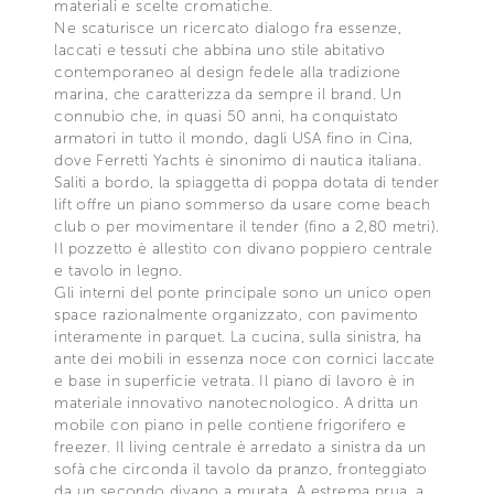
materiali e scelte cromatiche.
Ne scaturisce un ricercato dialogo fra essenze,
laccati e tessuti che abbina uno stile abitativo
contemporaneo al design fedele alla tradizione
marina, che caratterizza da sempre il brand. Un
connubio che, in quasi 50 anni, ha conquistato
armatori in tutto il mondo, dagli USA fino in Cina,
dove Ferretti Yachts è sinonimo di nautica italiana.
Saliti a bordo, la spiaggetta di poppa dotata di tender
lift offre un piano sommerso da usare come beach
club o per movimentare il tender (fino a 2,80 metri).
Il pozzetto è allestito con divano poppiero centrale
e tavolo in legno.
Gli interni del ponte principale sono un unico open
space razionalmente organizzato, con pavimento
interamente in parquet. La cucina, sulla sinistra, ha
ante dei mobili in essenza noce con cornici laccate
e base in superficie vetrata. Il piano di lavoro è in
materiale innovativo nanotecnologico. A dritta un
mobile con piano in pelle contiene frigorifero e
freezer. Il living centrale è arredato a sinistra da un
sofà che circonda il tavolo da pranzo, fronteggiato
da un secondo divano a murata. A estrema prua, a