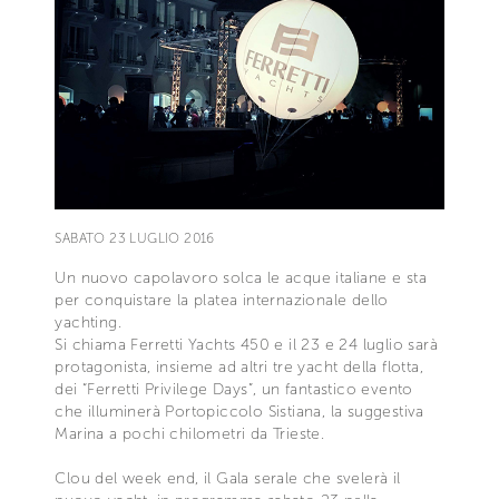
SABATO 23 LUGLIO 2016
Un nuovo capolavoro solca le acque italiane e sta
per conquistare la platea internazionale dello
yachting.
Si chiama Ferretti Yachts 450 e il 23 e 24 luglio sarà
protagonista, insieme ad altri tre yacht della flotta,
dei “Ferretti Privilege Days”, un fantastico evento
che illuminerà Portopiccolo Sistiana, la suggestiva
Marina a pochi chilometri da Trieste.
Clou del week end, il Gala serale che svelerà il