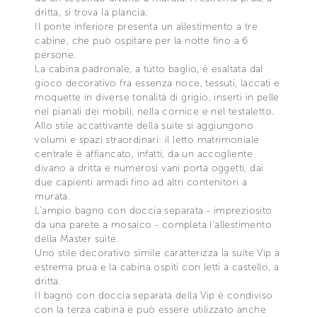
dritta, si trova la plancia.
Il ponte inferiore presenta un allestimento a tre
cabine, che può ospitare per la notte fino a 6
persone.
La cabina padronale, a tutto baglio, è esaltata dal
gioco decorativo fra essenza noce, tessuti, laccati e
moquette in diverse tonalità di grigio, inserti in pelle
nei pianali dei mobili, nella cornice e nel testaletto.
Allo stile accattivante della suite si aggiungono
volumi e spazi straordinari: il letto matrimoniale
centrale è affiancato, infatti, da un accogliente
divano a dritta e numerosi vani porta oggetti, dai
due capienti armadi fino ad altri contenitori a
murata.
L’ampio bagno con doccia separata - impreziosito
da una parete a mosaico - completa l’allestimento
della Master suite.
Uno stile decorativo simile caratterizza la suite Vip a
estrema prua e la cabina ospiti con letti a castello, a
dritta.
Il bagno con doccia separata della Vip è condiviso
con la terza cabina e può essere utilizzato anche