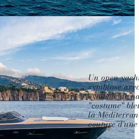
Un open yacht
symbiose avec
symbole de nav
"costume" ble
la Méditerran
couture d'une 