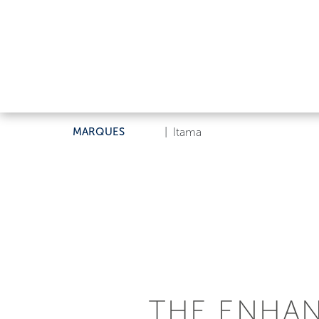
MARQUES
|
Itama
THE ENHA