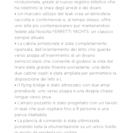
rivoluzionata, grazie al nuovo registro stilistico che
ha ridefinito le linee degli arredi e dei divani.
• Un marcato utilizzo del teak crea un'atmosfera
raccolta e confortevole e, al tempo stesso, offre
uno stile più contemporaneo pur mantenendosi
fedele alla filosofia FERRETTI YACHTS: un classico
sempre attuale.
• La cabina armatoriale è stata completamente
ripensata, dall'orientamento del letto che guarda
verso poppa all'inserimento di un divano
semicircolare che consente di godersi la vista del
mare dalla grande finestra sovrastante; una delle
due cabine ospiti è stata ampliata per permettere la
disposizione dei letti a L.
• Il flying bridge è stato attrezzato con due ampi
prendisole: uno verso poppa e una doppia chaise
longue verso prua.
• L'ampio pozzetto è stato progettato con un tavolo
in teak che può ospitare fino a 8 persone e una
panca ribaltabile.
• La plancia di comando è stata ottimizzata
ponendo tutta la strumentazione su un unico livello
in modo da renderla più visibile.