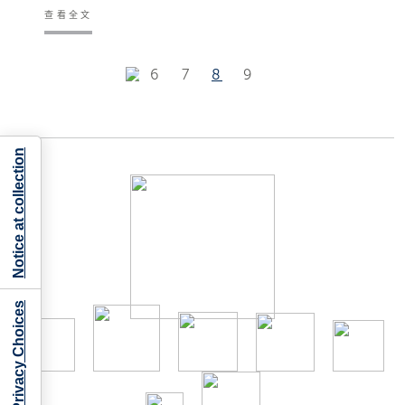
查看全文
6
7
8
9
Notice at collection
Your Privacy Choices