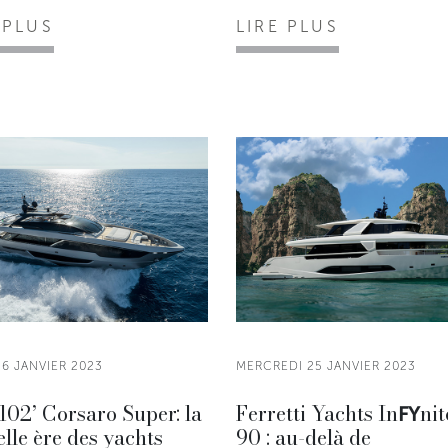
 PLUS
LIRE PLUS
26 JANVIER 2023
MERCREDI 25 JANVIER 2023
102’ Corsaro Super: la
Ferretti Yachts In
nit
FY
lle ère des yachts
90 : au-delà de