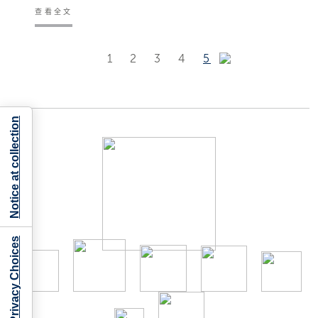
查看全文
1
2
3
4
5
Notice at collection
Your Privacy Choices