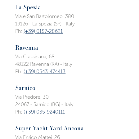
La Spezia
Viale San Bartolomeo, 380
19126 - La Spezia (SP) - Italy
Ph:
(+39) 0187-28621
Ravenna
Via Classicana, 68
48122 Ravenna (RA) - Italy
Ph:
(+39) 0543-474413
Sarnico
Via Predore, 30
24067 - Sarnico (BG) - Italy
Ph:
(+39) 035-9240111
Super Yacht Yard Ancona
Via Enrico Mattei, 26