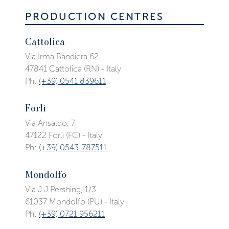
PRODUCTION CENTRES
Cattolica
Via Irma Bandiera 62
47841 Cattolica (RN) - Italy
Ph:
(+39) 0541 839611
Forlì
Via Ansaldo, 7
47122 Forlì (FC) - Italy
Ph:
(+39) 0543-787511
Mondolfo
Via J.J Pershing, 1/3
61037 Mondolfo (PU) - Italy
Ph:
(+39) 0721 956211