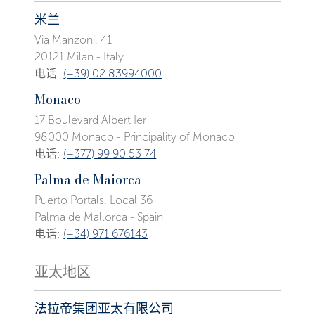
米兰
Via Manzoni, 41
20121 Milan - Italy
电话:
(+39) 02 83994000
Monaco
17 Boulevard Albert Ier
98000 Monaco - Principality of Monaco
电话:
(+377) 99 90 53 74
Palma de Maiorca
Puerto Portals, Local 36
Palma de Mallorca - Spain
电话:
(+34) 971 676143
亚太地区
法拉帝集团亚太有限公司