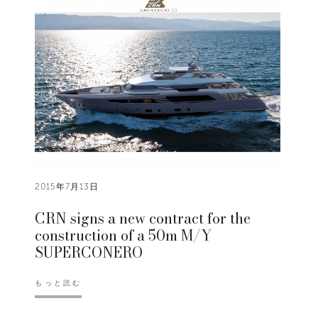
2015年7月13日
CRN signs a new contract for the
construction of a 50m M/Y
SUPERCONERO
もっと読む