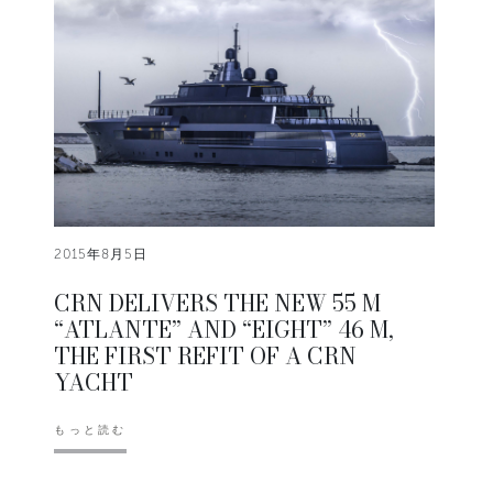
2015年8月5日
CRN DELIVERS THE NEW 55 M
“ATLANTE” AND “EIGHT” 46 M,
THE FIRST REFIT OF A CRN
YACHT
もっと読む