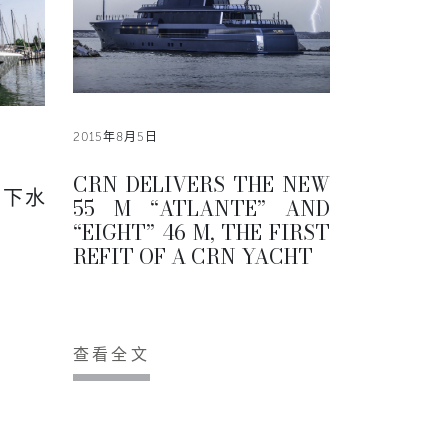
2015年8月5日
CRN DELIVERS THE NEW
0下水
55 M “ATLANTE” AND
“EIGHT” 46 M, THE FIRST
REFIT OF A CRN YACHT
查看全文