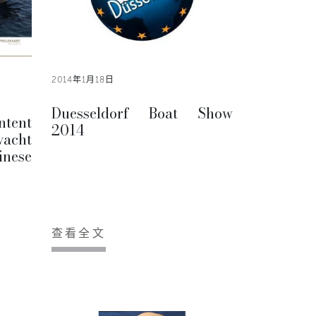
2014年1月18日
Duesseldorf Boat Show
ntent
2014
yacht
inese
查看全文