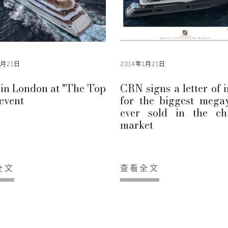
1月21日
2014年1月21日
in London at "The Top
CRN signs a letter of i
event
for the biggest mega
ever sold in the ch
market
全文
查看全文