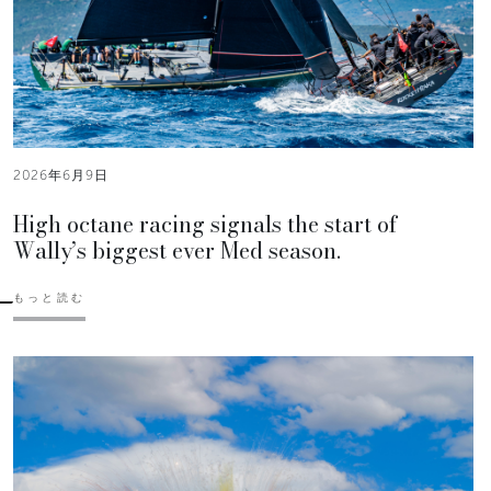
2026年6月9日
High octane racing signals the start of
Wally’s biggest ever Med season.
もっと読む