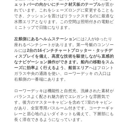
ェットバーの向かいにチーク材天板のテーブル
が置か
れています。これをシェーズロングに変更することも
でき、クッションを置けばリラックスするのに最適な
水際エリアとなります。この空間は照明付きの電動ビ
ミニトップで日陰になります。
左舷側にあるヘルムステーション
には2人がゆったり
座れるベンチシートがあります。第一号艇のコンソー
ルには
2台の16インチチャートプロッター・タッチデ
ィスプレイを備え、高度な技術を駆使しながら直感的
なナビゲーション操作ができます。船内の移動をスム
ーズに効率よく行えるよう、船首エリア
へはフロント
ガラス中央の通路を使い、ローワーデッキ の入口は
右舷側の一番端にあります。
ローワーデッキは機能性と自然光、洗練された素材が
バランスよく配され魅力的でエレガントな雰囲気で
す。後方のマスターキャビンを含めて3室のキャビン
があり、全室専用バスルーム付きです。コーナーギャ
レーと居心地のよいダイネットも備えて、下層部にも
長く滞在できるようになっています。