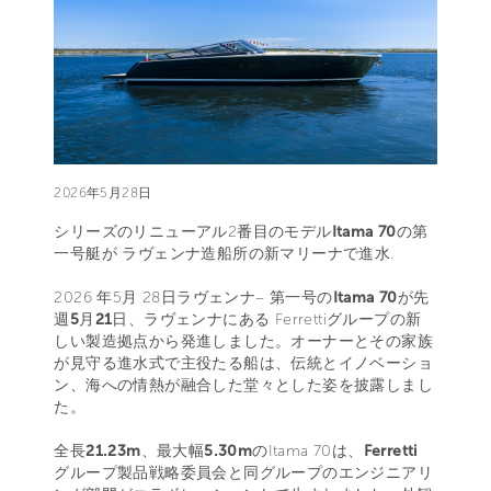
2026年5月28日
シリーズのリニューアル2番目のモデル
Itama 70
の第
一号艇が ラヴェンナ造船所の新マリーナで進水.
2026 年5月 28日ラヴェンナ– 第一号の
Itama 70
が先
週
5
月
21
日、ラヴェンナにある Ferrettiグループの新
しい製造拠点から発進しました。オーナーとその家族
が見守る進水式で主役たる船は、伝統とイノベーショ
ン、海への情熱が融合した堂々とした姿を披露しまし
た。
全長
21.23m
、最大幅
5.30m
のItama 70は、
Ferretti
グループ製品戦略委員会と同グループのエンジニアリ