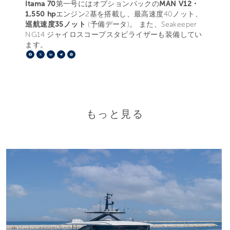
Itama 70
第一号にはオプションパックの
MAN V12・
1,550 hp
エンジン2基を搭載し、最高速度40ノット、
巡航速度35ノット
(予備データ)。 また、Seakeeper
NG14 ジャイロスコープスタビライザーも装備してい
ます。
Facebook
X
LinkedIn
Telegram
Pinterest
もっと見る