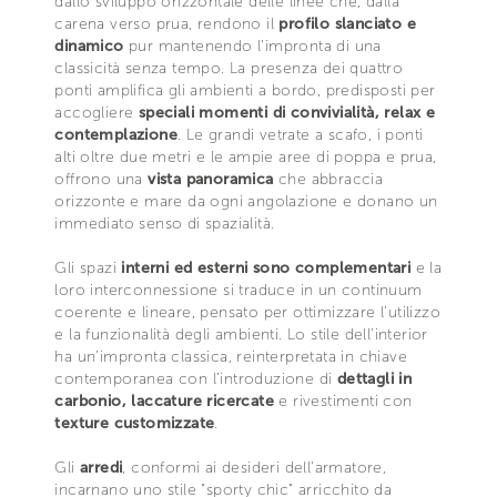
dallo sviluppo orizzontale delle linee che, dalla
carena verso prua, rendono il
profilo slanciato e
dinamico
pur mantenendo l’impronta di una
classicità senza tempo. La presenza dei quattro
ponti amplifica gli ambienti a bordo, predisposti per
accogliere
speciali momenti di convivialità, relax e
contemplazione
. Le grandi vetrate a scafo, i ponti
alti oltre due metri e le ampie aree di poppa e prua,
offrono una
vista panoramica
che abbraccia
orizzonte e mare da ogni angolazione e donano un
immediato senso di spazialità.
Gli spazi
interni ed esterni sono complementari
e la
loro interconnessione si traduce in un continuum
coerente e lineare, pensato per ottimizzare l'utilizzo
e la funzionalità degli ambienti. Lo stile dell'interior
ha un'impronta classica, reinterpretata in chiave
contemporanea con l’introduzione di
dettagli in
carbonio, laccature ricercate
e rivestimenti con
texture customizzate
.
Gli
arredi
, conformi ai desideri dell'armatore,
incarnano uno stile "sporty chic" arricchito da