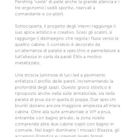
Pershing “veste” di pelle anche la grande plancia e i
tre ergonomici sedili sportivi, riservati a
comandante e co-piloti.
Sottocoperta, il progetto degli interni raggiunge il
suo apice artistico e creativo. Scesi gli scalini, si
raggiunge il disimpegno che regola i flussi verso le
quattro cabine. Il corridoio è decorato da
un’alternanza di paratie a specchio e pannellature a
tutt’altezza in carta da parati Èlitis a motivo
metallizzato.
Una striscia luminosa di luci led a pavimento
enfatizza il profilo delle pareti, incrementando la
profondità degli spazi. Questo gioco stilistico è
riproposto anche nella suite armatoriale, sia nella
paratia di prua sia in quella di poppa. Due specchi
bruniti donano ancora maggiore ampiezza all’intera
cabina. Oltre alla suite armatoriale e VIP a prua,
entrambe con bagno privato, la zona nobile
comprende altre due cabine ospiti con bagno in
comune. Nei bagni dominano i mosaici Bisazza, gli
accessori Pomd’or e i pregiati lavabi firmati