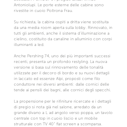
Antoniolupi. Le porte esterne delle cabine sono
rivestite in cuoio Poltrona Frau.
Su richiesta, la cabina ospiti a dritta viene sostituita
da una media room aperta sulla lobby. Rinnovato, in
tutti gli ambienti, anche il sistema d’illuminazione a
cielino, costituito da canaline in alluminio con corpi
illuminanti a led.
Anche Pershing 74, uno dei più importanti successi
recenti, presenta un profondo restyling. La nuova
versione si basa sul rinnovamento delle tonalità
utilizzate per il decoro di bordo e su nuovi dettagli
in laccato ed essenze Alpi, proposti come filo
conduttore nei diversi ambienti: dalle cornici delle
tende ai pensili dei bagni, alle cornici degli specchi.
La propensione per le rifiniture ricercate e i dettagli
di pregio si nota già nel salone, arredato da un
grande divano a L ad angolo verso poppa, un tavolo
centrale con top in cuoio liscio e un mobile
strutturale con TV 40” flat screen a scomparsa.