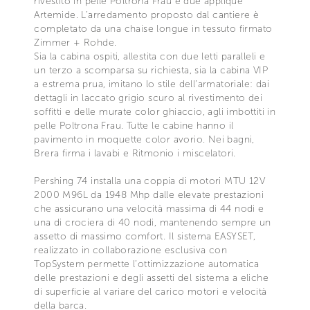
rivestito in pelle Poltrona Frau e due applique
Artemide. L’arredamento proposto dal cantiere è
completato da una chaise longue in tessuto firmato
Zimmer + Rohde.
Sia la cabina ospiti, allestita con due letti paralleli e
un terzo a scomparsa su richiesta, sia la cabina VIP
a estrema prua, imitano lo stile dell’armatoriale: dai
dettagli in laccato grigio scuro al rivestimento dei
soffitti e delle murate color ghiaccio, agli imbottiti in
pelle Poltrona Frau. Tutte le cabine hanno il
pavimento in moquette color avorio. Nei bagni,
Brera firma i lavabi e Ritmonio i miscelatori.
Pershing 74 installa una coppia di motori MTU 12V
2000 M96L da 1948 Mhp dalle elevate prestazioni
che assicurano una velocità massima di 44 nodi e
una di crociera di 40 nodi, mantenendo sempre un
assetto di massimo comfort. Il sistema EASYSET,
realizzato in collaborazione esclusiva con
TopSystem permette l’ottimizzazione automatica
delle prestazioni e degli assetti del sistema a eliche
di superficie al variare del carico motori e velocità
della barca.