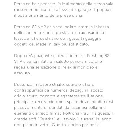
Pershing ha ripensato l’allestimento della stessa sala
motori, modificato le altezze del garage di poppa e
il posizionamento delle prese d’aria.
Pershing 82 VHP esibisce inoltre interni all’altezza
delle sue eccezionali prestazioni: radiosamente
lussuosi, che declinano con gusto linguaggi e
oggetti del Made in Italy più sofisticato.
Dopo un’appagante giornata in mare, Pershing 82
VHP diventa infatti un salotto panoramico che
regala una sensazione di relax armonioso e
assoluto.
L’essenza in rovere striato, scuro o chiaro,
contrappuntata da numerosi dettagli in laccato
grigio scuro, connota elegantemente il salone
principale, un grande open space dove intrattenersi
piacevolmente circondati da fascinosi pellami e
elementi d’arredo firmati Poltrona Frau. Tra questi, il
grande sofà “Quadra”, e il tavolo “Laurana” in legno
con piano in vetro. Questo storico partner di