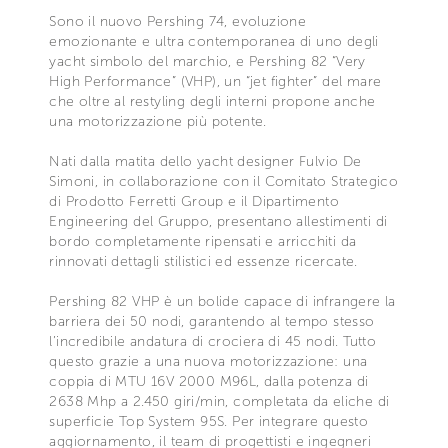
Sono il nuovo Pershing 74, evoluzione
emozionante e ultra contemporanea di uno degli
yacht simbolo del marchio, e Pershing 82 “Very
High Performance” (VHP), un “jet fighter” del mare
che oltre al restyling degli interni propone anche
una motorizzazione più potente.
Nati dalla matita dello yacht designer Fulvio De
Simoni, in collaborazione con il Comitato Strategico
di Prodotto Ferretti Group e il Dipartimento
Engineering del Gruppo, presentano allestimenti di
bordo completamente ripensati e arricchiti da
rinnovati dettagli stilistici ed essenze ricercate.
Pershing 82 VHP è un bolide capace di infrangere la
barriera dei 50 nodi, garantendo al tempo stesso
l’incredibile andatura di crociera di 45 nodi. Tutto
questo grazie a una nuova motorizzazione: una
coppia di MTU 16V 2000 M96L, dalla potenza di
2638 Mhp a 2.450 giri/min, completata da eliche di
superficie Top System 95S. Per integrare questo
aggiornamento, il team di progettisti e ingegneri