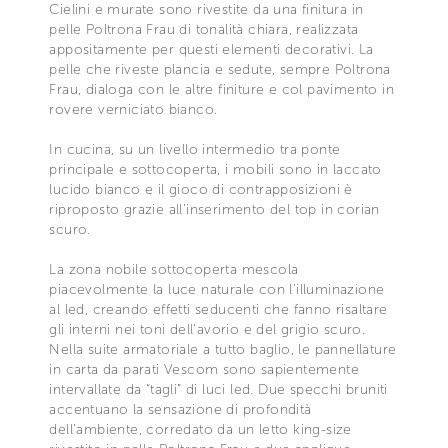
Cielini e murate sono rivestite da una finitura in
pelle Poltrona Frau di tonalità chiara, realizzata
appositamente per questi elementi decorativi. La
pelle che riveste plancia e sedute, sempre Poltrona
Frau, dialoga con le altre finiture e col pavimento in
rovere verniciato bianco.
In cucina, su un livello intermedio tra ponte
principale e sottocoperta, i mobili sono in laccato
lucido bianco e il gioco di contrapposizioni è
riproposto grazie all’inserimento del top in corian
scuro.
La zona nobile sottocoperta mescola
piacevolmente la luce naturale con l’illuminazione
al led, creando effetti seducenti che fanno risaltare
gli interni nei toni dell’avorio e del grigio scuro.
Nella suite armatoriale a tutto baglio, le pannellature
in carta da parati Vescom sono sapientemente
intervallate da “tagli” di luci led. Due specchi bruniti
accentuano la sensazione di profondità
dell’ambiente, corredato da un letto king-size