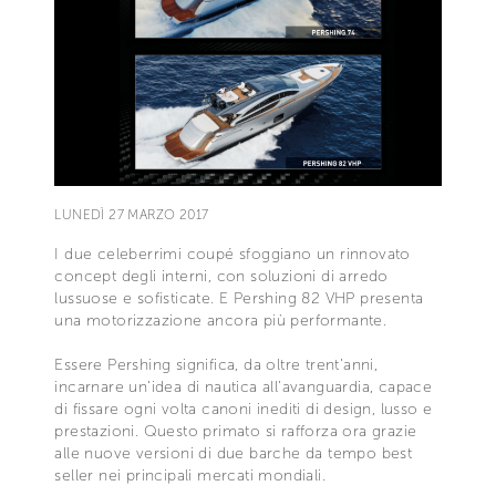
LUNEDÌ 27 MARZO 2017
I due celeberrimi coupé sfoggiano un rinnovato
concept degli interni, con soluzioni di arredo
lussuose e sofisticate. E Pershing 82 VHP presenta
una motorizzazione ancora più performante.
Essere Pershing significa, da oltre trent’anni,
incarnare un’idea di nautica all’avanguardia, capace
di fissare ogni volta canoni inediti di design, lusso e
prestazioni. Questo primato si rafforza ora grazie
alle nuove versioni di due barche da tempo best
seller nei principali mercati mondiali.