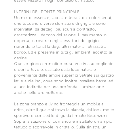
essere vissuto in ogni contesto climatico.
INTERNI DEL PONTE PRINCIPALE
Un mix di essenze, laccati e tessuti dai colori tenui,
che toccano diverse sfumature di grigio e sono
intervallati da dettagli più scuri a contrasto,
caratterizza il decoro del salone. Il pavimento in
coperta, in rovere negli stessi toni del grigio,
riprende le tonalità degli altri materiali utilizzati a
bordo. Ed è presente in tutti gli ambienti eccetto le
cabine.
Questo gioco cromatico crea un clima accogliente
e confortevole, esaltato dalla luce naturale
proveniente dalle ampie superfici vetrate sui quattro
lati e a cielino, dove sono inoltre installate barre led
a luce indiretta per una profonda illuminazione
anche nelle ore notturne.
La zona pranzo e living fronteggia un mobile a
dritta, oltre il quale si trova la plancia, dal look molto
sportivo e con sedile di guida firmato Besenzoni.
Sopra la stazione di comando è installato un ampio
tettuccio scorrevole in cristallo. Sulla sinistra, un