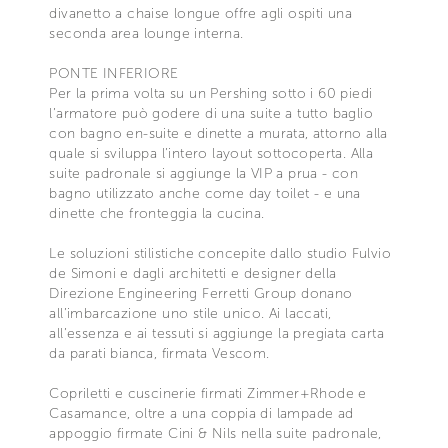
divanetto a chaise longue offre agli ospiti una
seconda area lounge interna.
PONTE INFERIORE
Per la prima volta su un Pershing sotto i 60 piedi
l’armatore può godere di una suite a tutto baglio
con bagno en-suite e dinette a murata, attorno alla
quale si sviluppa l’intero layout sottocoperta. Alla
suite padronale si aggiunge la VIP a prua - con
bagno utilizzato anche come day toilet - e una
dinette che fronteggia la cucina.
Le soluzioni stilistiche concepite dallo studio Fulvio
de Simoni e dagli architetti e designer della
Direzione Engineering Ferretti Group donano
all’imbarcazione uno stile unico. Ai laccati,
all’essenza e ai tessuti si aggiunge la pregiata carta
da parati bianca, firmata Vescom.
Copriletti e cuscinerie firmati Zimmer+Rhode e
Casamance, oltre a una coppia di lampade ad
appoggio firmate Cini & Nils nella suite padronale,