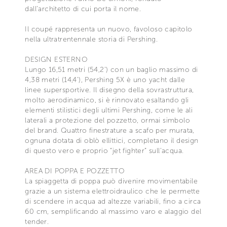
dall’architetto di cui porta il nome.
Il coupé rappresenta un nuovo, favoloso capitolo
nella ultratrentennale storia di Pershing.
DESIGN ESTERNO
Lungo 16,51 metri (54,2’) con un baglio massimo di
4,38 metri (14,4’), Pershing 5X è uno yacht dalle
linee supersportive. Il disegno della sovrastruttura,
molto aerodinamico, si è rinnovato esaltando gli
elementi stilistici degli ultimi Pershing, come le ali
laterali a protezione del pozzetto, ormai simbolo
del brand. Quattro finestrature a scafo per murata,
ognuna dotata di oblò ellittici, completano il design
di questo vero e proprio “jet fighter” sull’acqua.
AREA DI POPPA E POZZETTO
La spiaggetta di poppa può divenire movimentabile
grazie a un sistema elettroidraulico che le permette
di scendere in acqua ad altezze variabili, fino a circa
60 cm, semplificando al massimo varo e alaggio del
tender.