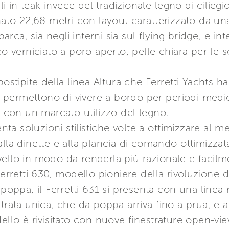
li in teak invece del tradizionale legno di ciliegio
inato 22,68 metri con layout caratterizzato da un
barca, sia negli interni sia sul flying bridge, e int
erniciato a poro aperto, pelle chiara per le se
postipite della linea Altura che Ferretti Yachts h
permettono di vivere a bordo per periodi medio-
, con un marcato utilizzo del legno.
nta soluzioni stilistiche volte a ottimizzare al meg
alla dinette e alla plancia di comando ottimizza
ello in modo da renderla più razionale e facilm
Ferretti 630, modello pioniere della rivoluzione 
 poppa, il Ferretti 631 si presenta con una linea 
etrata unica, che da poppa arriva fino a prua, e 
ello è rivisitato con nuove finestrature open-view