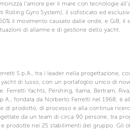
 armonizza l'amore per il mare con tecnologie all'
 Rolling Gyro System), il sofisticato ed esclusiv
il 50% il movimento causato dalle onde, e Gi8, il
uazioni di allarme e di gestione dello yacht.
rretti S.p.A., tra i leader nella progettazione, c
acht di lusso, con un portafoglio unico di nove 
e: Ferretti Yachts, Pershing, Itama, Bertram, Riv
.A., fondata da Norberto Ferretti nel 1968, è al
ne di prodotto, di processo e alla continua rice
ettate da un team di circa 90 persone, tra proget
 prodotte nei 25 stabilimenti del gruppo. Gli o