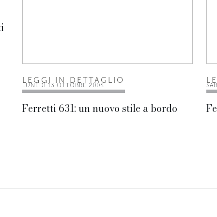
i
LEGGI IN DETTAGLIO
L
LUNEDÌ 13 OTTOBRE 2008
SA
Ferretti 631: un nuovo stile a bordo
Fe