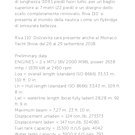
di lunghezza (109.1 piedi) fuori tutto, per un baglio
superiore ai 7 metri (22 piedi) e un disegno dello
scafo completamente rinnovato, Riva 110’ si
presenta al mondo della nautica come un flybridge
di smisurata bellezza.
Riva 110’ Dolcevita sarà presente anche al Monaco
Yacht Show dal 26 al 29 settembre 2018.
Preliminary data
ENGINES = 2 x MTU 16V 2000 M96L power 2638
mhp / 1939 kW at 2450 rpm
Loa = overall length (standard ISO 8666) 33,53 m.
110 ft. 0 in.
Lh = Hull length (standard ISO 8666) 33,43 m. 109 ft.
8 in.
Lwl = waterline length (boat fully laden) 28,28 m. 92
ft. 9 in.
Maximum beam = 7,27 m. 23 ft. 10 in.
Displacement unladen = 124 ton./lb. 273373
Displacement laden = 147 ton./lb. 324080
Fuel tank capacity = 15300 lt./US gals. 4042
Water tanks capacity = 3000 lt./US gals. 793