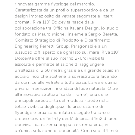
rinnovata gamma flybridge del marchio.
Caratterizzata da un profilo supersportivo e da un
design impreziosito da vetrate sagomate e inserti
cromati, Riva 110’ Dolcevita nasce dalla
collaborazione tra Officina Italiana Design, lo studio
fondato da Mauro Micheli insieme a Sergio Beretta,
Comitato Strategico di Prodotto e Dipartimento
Engineering Ferretti Group. Paragonabile a un
lussuoso loft, aperto da ogni lato sul mare, Riva 110’
Dolcevita offre al suo interno 270°di visibilità
assoluta e permette al salone di raggiungere
un’altezza di 2,30 metri, grazie a un grande telaio in
acciaio inox che sostiene la sovrastruttura facendo
da cornice alle vetrate a tutt’altezza. L’area è quindi
priva di interruzioni, inondata di luce naturale. Oltre
all’innovativa struttura “spider frame”, una delle
principali particolarità del modello risiede nella
totale vivibilità degli spazi: le aree esterne di
flybridge e prua sono infatti collegate tra loro e
creano così un “infinity deck” di circa 34m2 di aree
conviviali da estrema poppa a estrema prua, in
un’unica soluzione di continuità. Con i suoi 34 metri