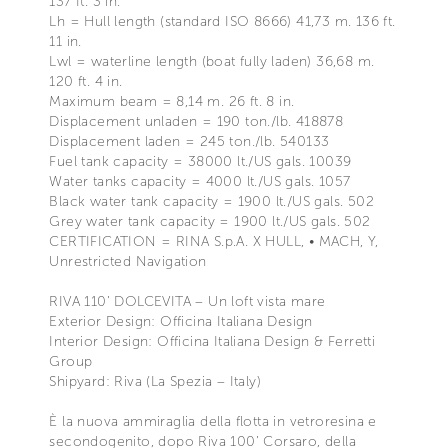
137 ft. 3 in.
Lh = Hull length (standard ISO 8666) 41,73 m. 136 ft.
11 in.
Lwl = waterline length (boat fully laden) 36,68 m.
120 ft. 4 in.
Maximum beam = 8,14 m. 26 ft. 8 in.
Displacement unladen = 190 ton./lb. 418878
Displacement laden = 245 ton./lb. 540133
Fuel tank capacity = 38000 lt./US gals. 10039
Water tanks capacity = 4000 lt./US gals. 1057
Black water tank capacity = 1900 lt./US gals. 502
Grey water tank capacity = 1900 lt./US gals. 502
CERTIFICATION = RINA S.p.A. X HULL, • MACH, Y,
Unrestricted Navigation
RIVA 110’ DOLCEVITA – Un loft vista mare
Exterior Design: Officina Italiana Design
Interior Design: Officina Italiana Design & Ferretti
Group
Shipyard: Riva (La Spezia – Italy)
È la nuova ammiraglia della flotta in vetroresina e
secondogenito, dopo Riva 100’ Corsaro, della