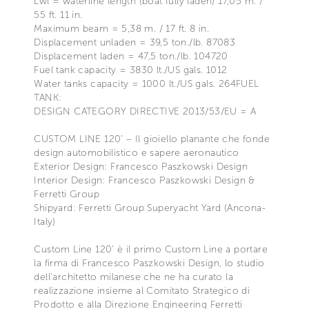
Lwl = waterline length (boat fully laden) 17,05 m. /
55 ft. 11 in.
Maximum beam = 5,38 m. / 17 ft. 8 in.
Displacement unladen = 39,5 ton./lb. 87083
Displacement laden = 47,5 ton./lb. 104720
Fuel tank capacity = 3830 lt./US gals. 1012
Water tanks capacity = 1000 lt./US gals. 264FUEL
TANK:
DESIGN CATEGORY DIRECTIVE 2013/53/EU = A
CUSTOM LINE 120’ – Il gioiello planante che fonde
design automobilistico e sapere aeronautico
Exterior Design: Francesco Paszkowski Design
Interior Design: Francesco Paszkowski Design &
Ferretti Group
Shipyard: Ferretti Group Superyacht Yard (Ancona-
Italy)
Custom Line 120’ è il primo Custom Line a portare
la firma di Francesco Paszkowski Design, lo studio
dell’architetto milanese che ne ha curato la
realizzazione insieme al Comitato Strategico di
Prodotto e alla Direzione Engineering Ferretti