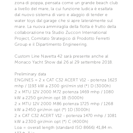
zona di poppa, pensata come un grande beach club
a livello del mare, la cui funzione ludica è esaltata
dal nuovo sistema di varo e alaggio di tender e
water toys dal garage che si apre lateralmente sul
mare. La nuova ammiraglia della flotta è frutto della
collaborazione tra Studio Zuccon International
Project, Comitato Strategico di Prodotto Ferretti
Group e il Dipartimento Engineering.
Custom Line Navetta 42 sarà presente anche al
Monaco Yacht Show dal 26 al 29 settembre 2018.
Preliminary data
ENGINES = 2 x CAT C32 ACERT V12 - potenza 1623
mhp / 1193 kW a 2300 giri/min std (*) D (3000h)
2 x MTU 12V 2000 M72 potenza 1469 mhp / 1080
kW a 2250 giri/min opt 1B (5000h)
2 x MTU 12V 2000 M86 potenza 1725 mhp / 1268
kW a 2450 giri/min opt (*) 1D (3000h)
2 x CAT C32 ACERT V12 - potenza 1470 mhp / 1081
kW a 2300 giri/min opt (*) C (4000h)
Loa = overall length (standard ISO 8666) 41,84 m.