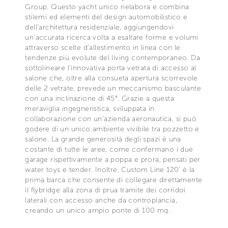
Group. Questo yacht unico rielabora e combina
stilemi ed elementi del design automobilistico e
dell’architettura residenziale, aggiungendovi
un’accurata ricerca volta a esaltare forme e volumi
attraverso scelte d’allestimento in linea con le
tendenze più evolute del living contemporaneo. Da
sottolineare l’innovativa porta vetrata di accesso al
salone che, oltre alla consueta apertura scorrevole
delle 2 vetrate, prevede un meccanismo basculante
con una inclinazione di 45°. Grazie a questa
meraviglia ingegneristica, sviluppata in
collaborazione con un’azienda aeronautica, si può
godere di un unico ambiente vivibile tra pozzetto e
salone. La grande generosità degli spazi è una
costante di tutte le aree, come confermano i due
garage rispettivamente a poppa e prora, pensati per
water toys e tender. Inoltre, Custom Line 120’ è la
prima barca che consente di collegare direttamente
il flybridge alla zona di prua tramite dei corridoi
laterali con accesso anche da controplancia,
creando un unico ampio ponte di 100 mq.