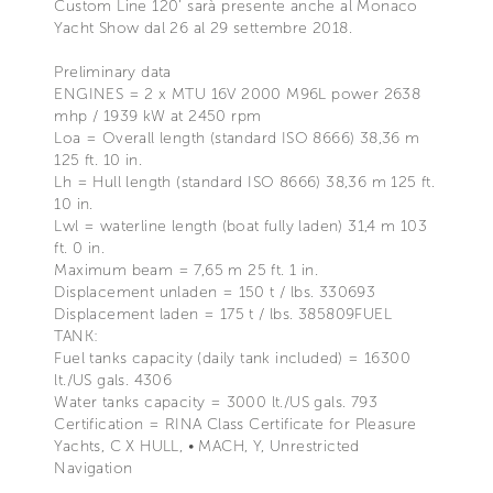
Custom Line 120’ sarà presente anche al Monaco
Yacht Show dal 26 al 29 settembre 2018.
Preliminary data
ENGINES = 2 x MTU 16V 2000 M96L power 2638
mhp / 1939 kW at 2450 rpm
Loa = Overall length (standard ISO 8666) 38,36 m
125 ft. 10 in.
Lh = Hull length (standard ISO 8666) 38,36 m 125 ft.
10 in.
Lwl = waterline length (boat fully laden) 31,4 m 103
ft. 0 in.
Maximum beam = 7,65 m 25 ft. 1 in.
Displacement unladen = 150 t / lbs. 330693
Displacement laden = 175 t / lbs. 385809FUEL
TANK:
Fuel tanks capacity (daily tank included) = 16300
lt./US gals. 4306
Water tanks capacity = 3000 lt./US gals. 793
Certification = RINA Class Certificate for Pleasure
Yachts, C X HULL, • MACH, Y, Unrestricted
Navigation