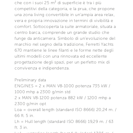
che con i suoi 25 m² di superficie è tra i più
competitivi della categoria, e la prua, che propone
una zona living convertibile in un’ampia area relax,
vera e propria innovazione in termini di vivibilità e
comfort. Sottocoperta la suite armatoriale, situata a
centro barca, comprende un grande studio che
funge da anticamera. Simbolo di un’evoluzione del
marchio nel segno della tradizione, Ferretti Yachts
670 mantiene le linee filanti e le forme nette degli
ultimi modelli con una rinnovata ed eccellente
progettazione degli spazi, per un perfetto mix di
convivenza e indipendenza.
Preliminary data
ENGINES = 2 x MAN V8-1000 potenza 735 kW /
1000 mhp a 2300 g/min std
2 x MAN V8-1200 potenza 882 kW / 1200 mhp a
2300 g/min opt
Loa = overall length (standard ISO 8666) 20,24 m. /
66 ft. 5 in.
Lh = Hull length (standard ISO 8666) 19,29 m. / 63
ft. 3 in.