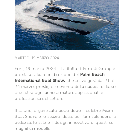
MARTEDÌ 19 MARZO 2024
Forlì, 19 marzo 2024 – La flotta di Ferretti Group è
pronta a salpare in direzione del
Palm Beach
International Boat Show,
che si svolgerà dal 21 al
24 marzo, prestigioso evento della nautica di lusso
che attira ogni anno armatori, appassionati e
professionisti del settore.
Il salone, organizzato poco dopo il celebre Miami
Boat Show, è lo spazio ideale per far risplendere la
bellezza, lo stile e il design innovativo di questi sei
magnifici modelli: