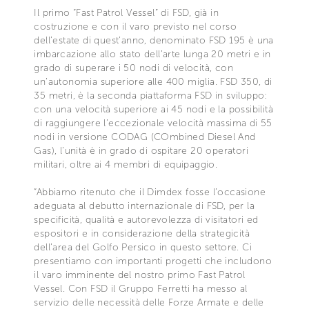
Il primo “Fast Patrol Vessel” di FSD, già in
costruzione e con il varo previsto nel corso
dell’estate di quest’anno, denominato FSD 195 è una
imbarcazione allo stato dell’arte lunga 20 metri e in
grado di superare i 50 nodi di velocità, con
un’autonomia superiore alle 400 miglia. FSD 350, di
35 metri, è la seconda piattaforma FSD in sviluppo:
con una velocità superiore ai 45 nodi e la possibilità
di raggiungere l’eccezionale velocità massima di 55
nodi in versione CODAG (COmbined Diesel And
Gas), l’unità è in grado di ospitare 20 operatori
militari, oltre ai 4 membri di equipaggio.
“Abbiamo ritenuto che il Dimdex fosse l’occasione
adeguata al debutto internazionale di FSD, per la
specificità, qualità e autorevolezza di visitatori ed
espositori e in considerazione della strategicità
dell’area del Golfo Persico in questo settore. Ci
presentiamo con importanti progetti che includono
il varo imminente del nostro primo Fast Patrol
Vessel. Con FSD il Gruppo Ferretti ha messo al
servizio delle necessità delle Forze Armate e delle