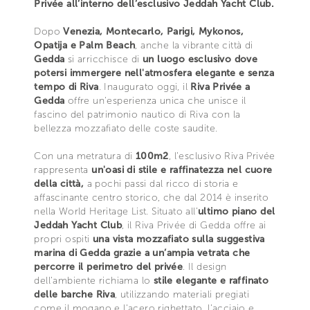
Privée all’interno dell’esclusivo Jeddah Yacht Club.
Dopo
Venezia, Montecarlo, Parigi, Mykonos,
Opatija e Palm Beach
, anche la vibrante città di
Gedda
si arricchisce di
un luogo esclusivo dove
potersi immergere nell'atmosfera elegante e senza
tempo di Riva
. Inaugurato oggi, il
Riva Privée a
Gedda
offre un'esperienza unica che unisce il
fascino del patrimonio nautico di Riva con la
bellezza mozzafiato delle coste saudite.
Con una metratura di
100m2
, l’esclusivo Riva Privée
rappresenta
un'oasi di stile e raffinatezza nel cuore
della città,
a pochi passi dal ricco di storia e
affascinante centro storico, che dal 2014 è inserito
nella World Heritage List. Situato all’
ultimo piano del
Jeddah Yacht Club
, il Riva Privée di Gedda offre ai
propri ospiti
una vista mozzafiato sulla suggestiva
marina di Gedda grazie a un’ampia vetrata che
percorre il perimetro del privée
. Il design
dell'ambiente richiama lo
stile elegante e raffinato
delle barche Riva
, utilizzando materiali pregiati
come il mogano e l'acero righettato, l’acciaio e