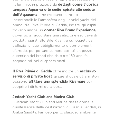
l’alluminio, impreziositi da
dettagli come l’iconica
lampada Aquariva o le sedie ispirate alle sedute
dell’Aquarama,
che evocano in modo
inconfondibile l’atmosfera degli iconici yacht del
brand. Nel Riva Privée di Gedda, inoltre, gli ospiti
trovano anche un
corner Riva Brand Experience
,
dover poter acquistare una selezione esclusiva di
prodotti ispirati allo stile Riva, tra cui oggetti da
collezione, capi abbigliamento e complementi
d’arredo, per portare sempre con sé un pezzo
autentico del brand che da oltre 180 anni fa
sognare milioni di appassionati.
Il Riva Privée di Gedda
offre inoltre un
esclusivo
servizio di private boat
, grazie al quale gli armatori
possono
affittare uno splendido Rivamare
per
scoprire i dintorni della costa.
Jeddah Yacht Club and Marina Club
Il Jeddah Yacht Club and Marina risalta come la
quintessenza delle destinazioni di lusso a Jeddah, in
Arabia Saudita. Famoso per lo sfarzoso ambiente