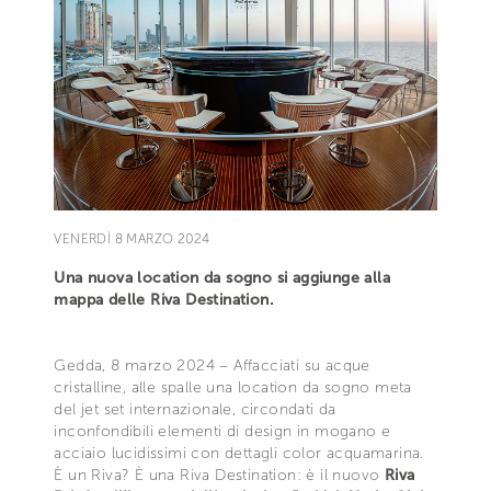
VENERDÌ 8 MARZO 2024
Una nuova location da sogno si aggiunge alla
mappa delle Riva Destination.
Gedda, 8 marzo 2024 – Affacciati su acque
cristalline, alle spalle una location da sogno meta
del jet set internazionale, circondati da
inconfondibili elementi di design in mogano e
acciaio lucidissimi con dettagli color acquamarina.
È un Riva? È una Riva Destination: è il nuovo
Riva