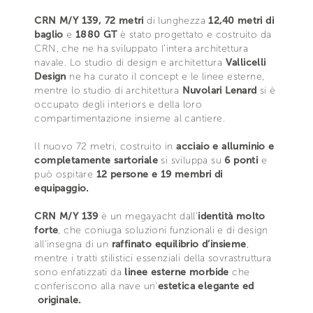
CRN M/Y 139, 72 metri
di lunghezza
12,40 metri di
baglio
e
1880 GT
è stato progettato e costruito da
CRN, che ne ha sviluppato l’intera architettura
navale. Lo studio di design e architettura
Vallicelli
Design
ne ha curato il concept e le linee esterne,
mentre lo studio di architettura
Nuvolari Lenard
si è
occupato degli interiors e della loro
compartimentazione insieme al cantiere.
Il nuovo 72 metri, costruito in
acciaio e alluminio e
completamente sartoriale
si sviluppa su
6 ponti
e
può ospitare
12 persone e 19 membri di
equipaggio.
CRN M/Y 139
è un megayacht dall’
identità molto
forte
, che coniuga soluzioni funzionali e di design
all’insegna di un
raffinato equilibrio d’insieme
,
mentre i tratti stilistici essenziali della sovrastruttura
sono enfatizzati da
linee esterne morbide
che
conferiscono alla nave un’
estetica elegante ed
originale.