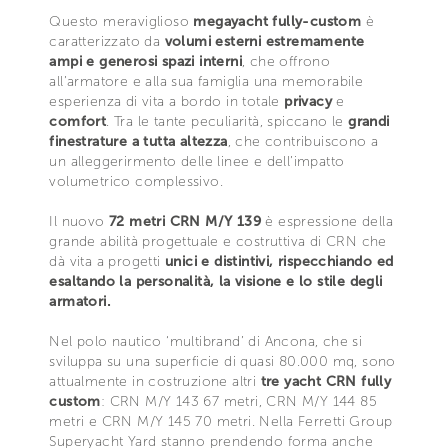
Questo meraviglioso
megayacht fully-custom
è
caratterizzato da
volumi esterni estremamente
ampi e generosi spazi interni
, che offrono
all’armatore e alla sua famiglia una memorabile
esperienza di vita a bordo in totale
privacy
e
comfort
. Tra le tante peculiarità, spiccano le
grandi
finestrature a tutta altezza
, che contribuiscono a
un alleggerirmento delle linee e dell’impatto
volumetrico complessivo.
Il nuovo
72 metri CRN M/Y 139
è espressione della
grande abilità progettuale e costruttiva di CRN che
dà vita a progetti
unici e distintivi, rispecchiando ed
esaltando la personalità, la visione e lo stile degli
armatori.
Nel polo nautico ‘multibrand’ di Ancona, che si
sviluppa su una superficie di quasi 80.000 mq, sono
attualmente in costruzione altri
tre yacht CRN fully
custom
: CRN M/Y 143 67 metri, CRN M/Y 144 85
metri e CRN M/Y 145 70 metri. Nella Ferretti Group
Superyacht Yard stanno prendendo forma anche