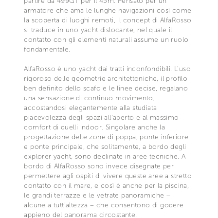
partire da 499GT per il 45m. Pensato per un
armatore che ama le lunghe navigazioni così come
la scoperta di luoghi remoti, il concept di AlfaRosso
si traduce in uno yacht dislocante, nel quale il
contatto con gli elementi naturali assume un ruolo
fondamentale.
AlfaRosso è uno yacht dai tratti inconfondibili. L’uso
rigoroso delle geometrie architettoniche, il profilo
ben definito dello scafo e le linee decise, regalano
una sensazione di continuo movimento,
accostandosi elegantemente alla studiata
piacevolezza degli spazi all’aperto e al massimo
comfort di quelli indoor. Singolare anche la
progettazione delle zone di poppa, ponte inferiore
e ponte principale, che solitamente, a bordo degli
explorer yacht, sono declinate in aree tecniche. A
bordo di AlfaRosso sono invece disegnate per
permettere agli ospiti di vivere queste aree a stretto
contatto con il mare, e così è anche per la piscina,
le grandi terrazze e le vetrate panoramiche –
alcune a tutt’altezza – che consentono di godere
appieno del panorama circostante.