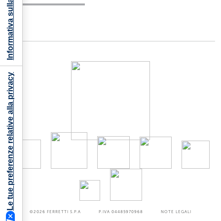
Informativa sulla raccolta
Le tue preferenze relative alla privacy
©2026
FERRETTI S.P.A
P.IVA 04485970968
NOTE LEGALI