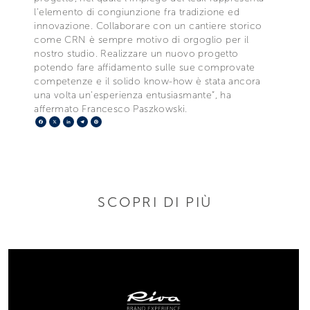
l’elemento di congiunzione fra tradizione ed
innovazione. Collaborare con un cantiere storico
come CRN è sempre motivo di orgoglio per il
nostro studio. Realizzare un nuovo progetto
potendo fare affidamento sulle sue comprovate
competenze e il solido know-how è stata ancora
una volta un’esperienza entusiasmante”, ha
affermato Francesco Paszkowski.
Facebook
X
LinkedIn
Telegram
Pinterest
SCOPRI DI PIÙ