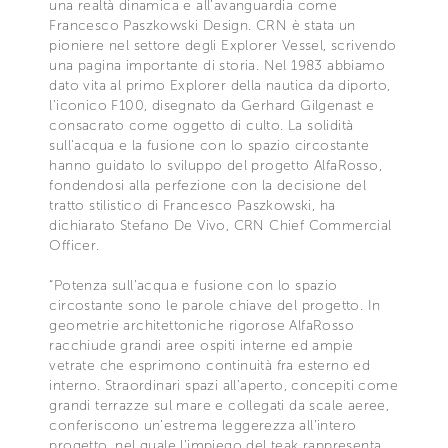
una realtà dinamica e all’avanguardia come
Francesco Paszkowski Design. CRN è stata un
pioniere nel settore degli Explorer Vessel, scrivendo
una pagina importante di storia. Nel 1983 abbiamo
dato vita al primo Explorer della nautica da diporto,
l’iconico F100, disegnato da Gerhard Gilgenast e
consacrato come oggetto di culto. La solidità
sull’acqua e la fusione con lo spazio circostante
hanno guidato lo sviluppo del progetto AlfaRosso,
fondendosi alla perfezione con la decisione del
tratto stilistico di Francesco Paszkowski, ha
dichiarato Stefano De Vivo, CRN Chief Commercial
Officer.
“Potenza sull’acqua e fusione con lo spazio
circostante sono le parole chiave del progetto. In
geometrie architettoniche rigorose AlfaRosso
racchiude grandi aree ospiti interne ed ampie
vetrate che esprimono continuità fra esterno ed
interno. Straordinari spazi all’aperto, concepiti come
grandi terrazze sul mare e collegati da scale aeree,
conferiscono un’estrema leggerezza all’intero
progetto, nel quale l’impiego del teak rappresenta