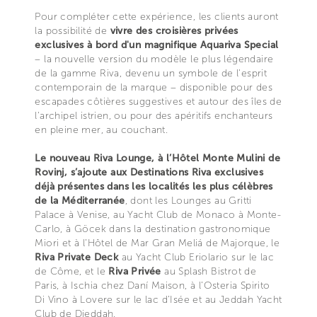
Pour compléter cette expérience, les clients auront
la possibilité de
vivre des croisières privées
exclusives à bord d'un magnifique Aquariva Special
– la nouvelle version du modèle le plus légendaire
de la gamme Riva, devenu un symbole de l'esprit
contemporain de la marque – disponible pour des
escapades côtières suggestives et autour des îles de
l'archipel istrien, ou pour des apéritifs enchanteurs
en pleine mer, au couchant.
Le nouveau Riva Lounge, à l’Hôtel Monte Mulini de
Rovinj, s’ajoute aux Destinations Riva exclusives
déjà présentes dans les localités les plus célèbres
de la Méditerranée
, dont les Lounges au Gritti
Palace à Venise, au Yacht Club de Monaco à Monte-
Carlo, à Göcek dans la destination gastronomique
Miori et à l’Hôtel de Mar Gran Meliá de Majorque, le
Riva Private Deck
au Yacht Club Eriolario sur le lac
de Côme, et le
Riva Privée
au Splash Bistrot de
Paris, à Ischia chez Daní Maison, à l’Osteria Spirito
Di Vino à Lovere sur le lac d’Isée et au Jeddah Yacht
Club de Djeddah.