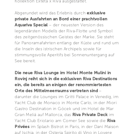
Kollektion Exteta x Riva ausgestattet.
Abgerundet wird das Erlebnis durch
exklusive
private Ausfahrten an Bord einer prachtvollen
Aquariva Special
– der neuesten Version des
legendärsten Modells der Riva-Flotte und Symbol
des zeitgenössischen Geistes der Marke. Sie steht
für Panoramafahrten entlang der Küste und rund um
die Inseln des istrischen Archipels sowie für
stimmungsvolle Aperitifs bei Sonnenuntergang auf
See bereit.
Die neue Riva Lounge im Hotel Monte Mulini in
Rovinj reiht sich in die exklusiven Riva Destinations
ein, die bereits an einigen der renommiertesten
Orte des Mittelmeerraums vertreten sind
–
darunter die Lounges im Gritti Palace in Venedig, im
Yacht Club de Monaco in Monte Carlo, in der Miori
Gastro Destination in Göcek und im Hotel de Mar
Gran Meliá auf Mallorca, das
Riva Private Deck
im
Yacht Club Eriolario am Comer See sowie die
Riva
Privées
im Splash Bistrot in Paris, in der Daní Maison
auf Ischia, in der Osteria Spirito di Vino in Lovere