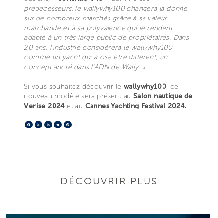
prédécesseurs, le wallywhy100 changera la donne
sur de nombreux marchés grâce à sa valeur
marchande et à sa polyvalence qui le rendent
adapté à un très large public de propriétaires. Dans
20 ans, l'industrie considérera le wallywhy100
comme un yacht qui a osé être différent, un
concept ancré dans l’ADN de Wally. »
Si vous souhaitez découvrir le
wallywhy100
, ce
nouveau modèle sera présent au
Salon nautique de
Venise 2024
et au
Cannes Yachting Festival 2024.
Facebook
X
LinkedIn
Telegram
Pinterest
DÉCOUVRIR PLUS