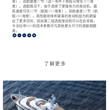
里），巡航速度27节（这一条件下航程可增至300海
里）。选配情况下，由于选择了更强有力的发动机，最
高速度可达33节（航程250海里），巡航速度30节（航
程280海里）。高性能和体积紧凑的发动机组为机舱留
出了更多空间，因此第二组选配发动机可以在此安装，
令法拉帝690的技术参数可与其他更大尺寸的游艇相媲
美。
Facebook
X
LinkedIn
Telegram
Pinterest
了解更多