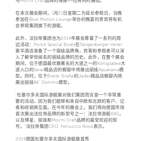
与Mochi Craft品牌的海豚44也将同时展出。
在本次展会期间，1月21日星期二为延长参观日，当晚
参加在Blue Motion Lounge举办的晚宴的贵宾将有机
会参观集团旗下的游艇。
此外，法拉帝集团也为2014年展会筹备了一系列的周
边活动：Poroli Special Boats在Steigenberger Hotel
豪华酒店准备了一个丽娃品牌角，宾客和参观者可以深
入了解举世闻名的丽娃品牌的历史。此外，在整个展会
期间，位于德国最优雅著名的大道之一的Königsallee大
道入口的Sarar精品店的橱窗中将展出丽娃Aquarama模
型。同时，位于Breite Straße的Jades精品店橱窗内将
展出丽娃86’ Domino模型。
“杜塞尔多夫国际游艇展对我们集团而言是一个非常重
要的活动，因为我们能够和来自中欧和北欧的客户、记
者和经销商见面。在今年的展会上，我们将向德国市场
首次展出法拉帝品牌的新型号之一：法拉帝游艇690，
以及博星、丽娃和Mochi Craft品牌的最受欢迎的型
号。”法拉帝集团CEO, Ferruccio Rossi表示。
2014德国杜塞尔多夫国际游艇展首秀