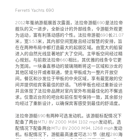
Ferretti Yachts 690
2012年戛纳游艇展首次露面，法拉帝游艇690是法拉帝
舰队的又一进步，全新设计的外部线条，令游艇外观更
为运动，富有利落动感的个性。法拉帝游艇690长21.07
米，宽5.53米，其内部空间宽敞且经过智慧的安排，旨
在在两种布局中都打造最大的起居区域。由宽大的船窗
进入的自然光线显著地扩大了空间。主甲板空间经过精
心规划。与前款法拉帝660相比，其优雅的线条令它更
为宽阔。一块垂直移动的玻璃隔断将这一区域和沙龙的
其他区域分开或者联通，使主甲板成为一整片开放空
间。餐区和沙发位于甲板的中央区域，享有最宽敞的空
间并提供给宾客最佳的舒适。飞桥甲板也经过重新设计
并且体现了法拉帝品牌对室内室外布局最佳化的不懈追
求。仅靠近台阶的吧台和前任型号保持一致，其余部分
均经过了重新设计，以确保宾客感受到最佳的舒适度。
法拉帝游艇690有两种可选发动机。该游艇标配情况下
配备了两台MTU 8V 2000 M84 1102 mph发动机，选
配情况下配备两台MTU 8V 2000 M94, 1268 mph发动
机。标配情况下，游艇最高速度可达30节（航程280海