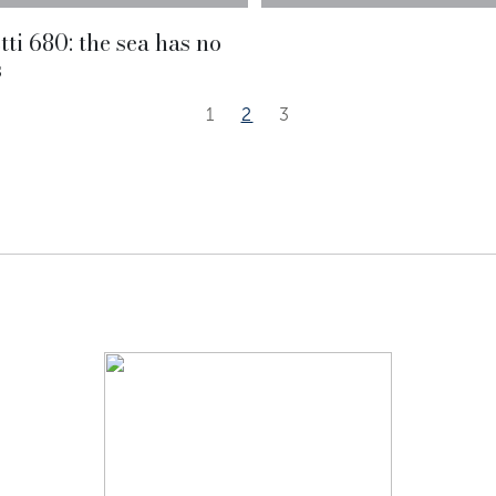
tti 680: the sea has no
s
1
2
3