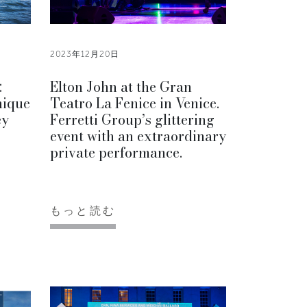
2023年12月20日
:
Elton John at the Gran
nique
Teatro La Fenice in Venice.
ey
Ferretti Group’s glittering
event with an extraordinary
private performance.
もっと読む