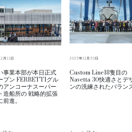
12月11日
2023年11月30日
い事業本部が本日正式
Custom Line18隻目の
プン FERRETTIグル
Navetta 30快適さとデ
のアンコーナスーパー
ンの洗練されたバラン
ト造船所の 戦略的拡張
に前進。