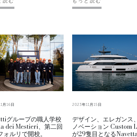
と読む
もっと読む
11月16日
2023年11月15日
rettiグループの職人学校
デザイン、エレガンス
la dei Mestieri、第二回
ノベーション Custom L
フォルリで開校。
が29隻目となるNavetta