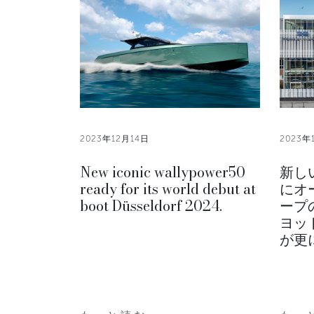
2023年12月14日
2023年
New iconic wallypower50
新し
ready for its world debut at
にオー
boot Düsseldorf 2024.
ープ
ヨッ
が更