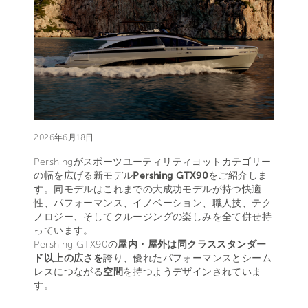
2026年6月18日
Pershingがスポーツユーティリティヨットカテゴリー
の幅を広げる新モデル
Pershing GTX90
をご紹介しま
す。同モデルはこれまでの大成功モデルが持つ快適
性、パフォーマンス、イノベーション、職人技、テク
ノロジー、そしてクルージングの楽しみを全て併せ持
っています。
Pershing GTX90の
屋内・屋外は同クラススタンダー
ド以上の広さを
誇り、優れたパフォーマンスとシーム
レスにつながる
空間
を持つようデザインされていま
す。