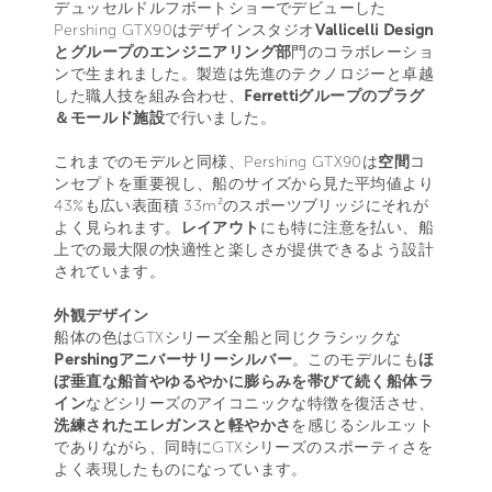
デュッセルドルフボートショーでデビューした
Pershing GTX90はデザインスタジオ
Vallicelli Design
とグループのエンジニアリング部
門のコラボレーショ
ンで生まれました。製造は先進のテクノロジーと卓越
した職人技を組み合わせ、
Ferrettiグループのプラグ
＆モールド施設
で行いました。
これまでのモデルと同様、Pershing GTX90は
空間
コ
ンセプトを重要視し、船のサイズから見た平均値より
43%も広い表面積 33m²のスポーツブリッジにそれが
よく見られます。
レイアウト
にも特に注意を払い、船
上での最大限の快適性と楽しさが提供できるよう設計
されています。
外観デザイン
船体の色はGTXシリーズ全船と同じクラシックな
Pershingアニバーサリーシルバー
。このモデルにも
ほ
ぼ垂直な船首やゆるやかに膨らみを帯びて続く船体ラ
イン
などシリーズのアイコニックな特徴を復活させ、
洗練されたエレガンスと軽やかさ
を感じるシルエット
でありながら、同時にGTXシリーズのスポーティさを
よく表現したものになっています。