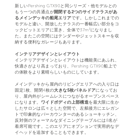
新しいPershing GTX90と同シリーズ・他モデルとの
もう一つの共通点が
開閉する2つのサイドテラスがあ
るメインデッキの船尾エリア
です。しかしこれまでの
モデルと違い、開放したテラスの一番幅広い部分をコ
ックピットエリアに置き、全体で37m²になりまし
た。またこの空間にはテンダーやジェットスキーを収
納する便利なガレージもあります。
インテリアデザインとレイアウト
インテリアデザインとレイアウトは機能美にあふれ、
快適さがより高まっており、Pershing GTX90船上で
の体験をより素晴らしいものにしています。
メインデッキから屋内のリビングエリアへの入り口は
固定1枚、開閉4枚の
大きな5枚パネルドア
になってお
り、屋内外がシームレスにつながるオープンスペース
になります。
ワイドボディの上部構造
を最大限に生か
したサロンは広々とした空間で、左舷後方にエレガン
トで印象的なバーカウンターのあるショーキッチン、
反対側のフォーマルなダイニングテーブルには8名が
着席可能です。このエリアにオプションで実用的なデ
イヘッドを追加することもできます。