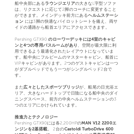
船中央部にある
ラウンジエリア
の大きなL字型ソファ
は、リクエストに応じて2脚のコーチに変更すること
ができます。メインデッキ前方にある
ヘルムステーシ
ョン
には3脚の快適なパイロットシートを備え、両サ
イドの通路から船首エリアにアクセスできます。
Pershing GTX90
のローワーデッキには4室のキャビ
ンと4つの専用バスルームがあり
、空間が最大限に利
用できるよう最適化されたレイアウトになっていま
す。船中央にフルビームのマスターキャビン、船首に
VIPキャビンがあります。2つのゲストキャビンは一つ
がダブルベッドでもう一つがシングルベッド2台で
す。
また
広々としたスポーツブリッジ
が、船尾の日光浴エ
リア、大きなハードトップで日陰になる船中央のダイ
ニングスペース、前方の中央ヘルムステーションの3
つのエリアにかけられています。
推進力とテクノロジー
Pershing GTX90には各2,200HPの
MAN V12 2200エ
ンジンを2基搭載
。 2台の
Castoldi TurboDrive 600