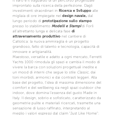
Il varo è il traguardo di un percorso progettuale
improntato sulla ricerca della perfezione. Dagli
investimenti straordinari in
Ricerca e Sviluppo
alle
migliaia di ore impiegate nel
design navale,
dal
lungo periodo di
prototipazione sullo stampo
presso lo stabilimento
Modelli e Stampi
di Forlì
all’altrettanto lunga e delicata fase
di
attraversamento produttivo
nel cantiere di
Cattolica: la nuova ammiraglia è un progetto
grandioso, fatto di talento e tecnologia, capacità di
innovare e artigianalità.
Maestoso, versatile e adatto a ogni mercato, Ferretti
Yachts 1000 rimodula gli spazi e cambia il modo di
vivere la barca con soluzioni progettuali inedite e
un mood di interni che segue lo stile
Classic
, dai
toni morbidi, armonici e dai contrasti leggeri. Alla
base del progetto, l’idea di massima dimensione del
comfort e del wellbeing sia negli spazi outdoor che
indoor, dove domina l’essenza del gusto Made in
Italy. Il design, sobrio e sofisticato, caratterizzato da
geometrie pulite e materiali ricercati, trasmette una
sensazione di lusso raffinato, interpretando al
meglio i valori espressi dal claim “Just Like Home”: