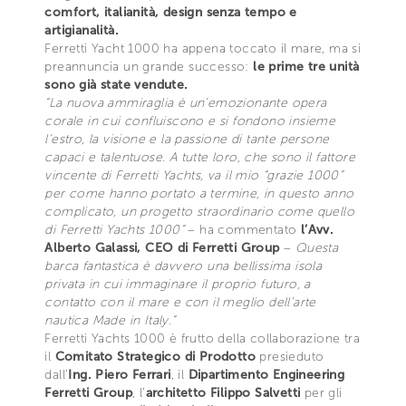
comfort, italianità, design senza tempo e
artigianalità
.
Ferretti Yacht 1000 ha appena toccato il mare, ma si
preannuncia un grande successo:
le prime tre unità
sono già state vendute.
“La nuova ammiraglia è un’emozionante opera
corale in cui confluiscono e si fondono insieme
l’estro, la visione e la passione di tante persone
capaci e talentuose. A tutte loro, che sono il fattore
vincente di Ferretti Yachts, va il mio “grazie 1000”
per come hanno portato a termine, in questo anno
complicato, un progetto straordinario come quello
di Ferretti Yachts 1000”
– ha commentato
l’Avv.
Alberto Galassi, CEO di Ferretti Group
–
Questa
barca fantastica è davvero una bellissima isola
privata in cui immaginare il proprio futuro, a
contatto con il mare e con il meglio dell’arte
nautica Made in Italy.”
Ferretti Yachts 1000 è frutto della collaborazione tra
il
Comitato Strategico di Prodotto
presieduto
dall’
Ing. Piero Ferrari
, il
Dipartimento Engineering
Ferretti Group
, l’
architetto Filippo Salvetti
per gli