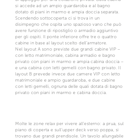
si accede ad un ampio guardaroba e al bagno
dotato di piani in marmo e ampia doccia separata.
Scendendo sottocoperta ci si trova in un
disimpegno che ospita uno spazioso vano che può
avere funzione di ripostiglio o armadio aggiuntivo
per gli ospiti. Il ponte inferiore offre tre o quattro
cabine in base al layout scelto dell’armatore.
Nel layout A sono previste due grandi cabine VIP –
con letto matrimoniale, cabina armadio e bagno
privato con piani in marmo e ampia cabina doccia –
e una cabina con letti gemelli con bagno privato. Il
layout B prevede invece due camere VIP con letto
matrimoniale e ampio guardaroba, e due cabine
con letti gemelli, ognuna delle quali dotata di bagno
privato con piani in marmo e cabina doccia.
Molte le zone relax per vivere all’esterno: a prua, sul
piano di coperta e sull’upper deck verso poppa, si
trovano due grandi prendisole. Un tavolo allungabile