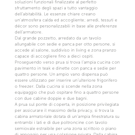
soluzioni funzionali finalizzate al perfetto
sfruttamento degli spazi a tutto vantaggio
dell’abitabilità. Le essenze chiare creano
un’atmosfera calda ed accogliente; arredi, tessuti e
décor sono personalizzabili in base alle preferenze
dell’armatore.
Dal grande pozzetto, arredato da un tavolo
allungabile con sedie e panca per otto persone, si
accede al salone, suddiviso in living e zona pranzo
capace di accogliere fino a dieci ospiti.
Proseguendo verso prua si trova l’ampia cucina con
pavimento in teak e dinette con panca e sedie per
quattro persone. Un ampio vano dispensa può
essere utilizzato per inserire un’ulteriore frigorifero
o freezer. Dalla cucina si scende nella zona
equipaggio che può ospitare fino a quattro persone
con due cabine doppie e due bagni.
A prua sul ponte di coperta, in posizione privilegiata
per assicurare il massimo della privacy, si trova la
cabina armatoriale dotata di un’ampia finestratura su
entrambi i lati e di due poltroncine con tavolo
semiovale estraibile per una zona scrittoio o piano
di appoggio per una colazione privata. Dalla cabina