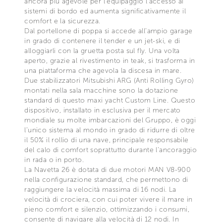
ancora più agevole per l’equipaggio l’accesso ai
sistemi di bordo ed aumenta significativamente il
comfort e la sicurezza.
Dal portellone di poppa si accede all’ampio garage
in grado di contenere il tender e un jet-ski, e di
alloggiarli con la gruetta posta sul fly. Una volta
aperto, grazie al rivestimento in teak, si trasforma in
una piattaforma che agevola la discesa in mare.
Due stabilizzatori Mitsubishi ARG (Anti Rolling Gyro)
montati nella sala macchine sono la dotazione
standard di questo maxi yacht Custom Line. Questo
dispositivo, installato in esclusiva per il mercato
mondiale su molte imbarcazioni del Gruppo, è oggi
l’unico sistema al mondo in grado di ridurre di oltre
il 50% il rollio di una nave, principale responsabile
del calo di comfort soprattutto durante l’ancoraggio
in rada o in porto.
La Navetta 26 è dotata di due motori MAN V8-900
nella configurazione standard, che permettono di
raggiungere la velocità massima di 16 nodi. La
velocità di crociera, con cui poter vivere il mare in
pieno comfort e silenzio, ottimizzando i consumi,
consente di navigare alla velocità di 12 nodi. In