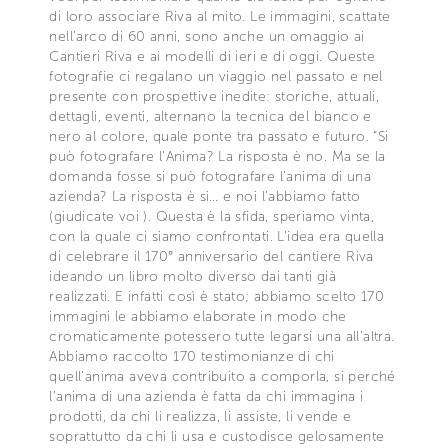
di loro associare Riva al mito. Le immagini, scattate
nell’arco di 60 anni, sono anche un omaggio ai
Cantieri Riva e ai modelli di ieri e di oggi. Queste
fotografie ci regalano un viaggio nel passato e nel
presente con prospettive inedite: storiche, attuali,
dettagli, eventi, alternano la tecnica del bianco e
nero al colore, quale ponte tra passato e futuro. “Si
può fotografare l’Anima? La risposta è no. Ma se la
domanda fosse si può fotografare l’anima di una
azienda? La risposta è si… e noi l’abbiamo fatto
(giudicate voi ). Questa è la sfida, speriamo vinta,
con la quale ci siamo confrontati. L’idea era quella
di celebrare il 170° anniversario del cantiere Riva
ideando un libro molto diverso dai tanti già
realizzati. E infatti così è stato; abbiamo scelto 170
immagini le abbiamo elaborate in modo che
cromaticamente potessero tutte legarsi una all’altra.
Abbiamo raccolto 170 testimonianze di chi
quell’anima aveva contribuito a comporla, si perché
l’anima di una azienda è fatta da chi immagina i
prodotti, da chi li realizza, li assiste, li vende e
soprattutto da chi li usa e custodisce gelosamente