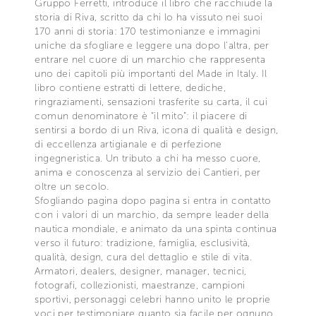
Gruppo Ferretti, introduce il libro che racchiude la
storia di Riva, scritto da chi lo ha vissuto nei suoi
170 anni di storia: 170 testimonianze e immagini
uniche da sfogliare e leggere una dopo l’altra, per
entrare nel cuore di un marchio che rappresenta
uno dei capitoli più importanti del Made in Italy. Il
libro contiene estratti di lettere, dediche,
ringraziamenti, sensazioni trasferite su carta, il cui
comun denominatore è “il mito”: il piacere di
sentirsi a bordo di un Riva, icona di qualità e design,
di eccellenza artigianale e di perfezione
ingegneristica. Un tributo a chi ha messo cuore,
anima e conoscenza al servizio dei Cantieri, per
oltre un secolo.
Sfogliando pagina dopo pagina si entra in contatto
con i valori di un marchio, da sempre leader della
nautica mondiale, e animato da una spinta continua
verso il futuro: tradizione, famiglia, esclusività,
qualità, design, cura del dettaglio e stile di vita.
Armatori, dealers, designer, manager, tecnici,
fotografi, collezionisti, maestranze, campioni
sportivi, personaggi celebri hanno unito le proprie
voci per testimoniare quanto sia facile per ognuno