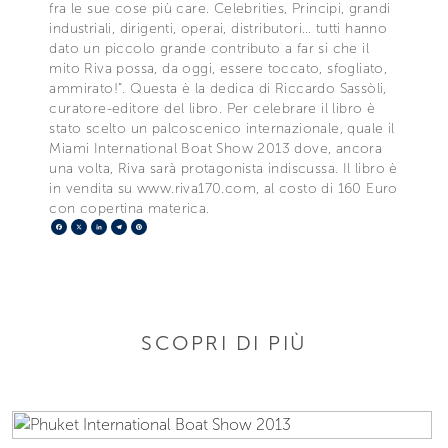
fra le sue cose più care. Celebrities, Principi, grandi
industriali, dirigenti, operai, distributori… tutti hanno
dato un piccolo grande contributo a far si che il
mito Riva possa, da oggi, essere toccato, sfogliato,
ammirato!”. Questa è la dedica di Riccardo Sassòli,
curatore-editore del libro. Per celebrare il libro è
stato scelto un palcoscenico internazionale, quale il
Miami International Boat Show 2013 dove, ancora
una volta, Riva sarà protagonista indiscussa. Il libro è
in vendita su www.riva170.com, al costo di 160 Euro
con copertina materica.
Facebook
X
LinkedIn
Telegram
Pinterest
SCOPRI DI PIÙ