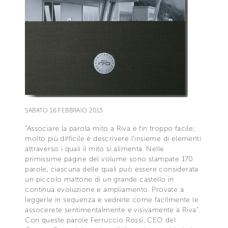
SABATO 16 FEBBRAIO 2013
“Associare la parola mito a Riva è fin troppo facile;
molto più difficile è descrivere l’insieme di elementi
attraverso i quali il mito si alimenta. Nelle
primissime pagine del volume sono stampate 170
parole, ciascuna delle quali può essere considerata
un piccolo mattone di un grande castello in
continua evoluzione e ampliamento. Provate a
leggerle in sequenza e vedrete come facilmente le
assocerete sentimentalmente e visivamente a Riva”.
Con queste parole Ferruccio Rossi, CEO del