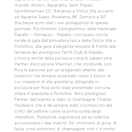
mondo. Ariston, Aquarama, Saint Tropez,
Sportfisherman 25’, Bahamas e Dolce Vita accanto
ad Aquariva Super, Rivarama, 86’ Domino e 92’
Duchessa sono stati i veri protagonisti di queste
giornate. Ricchissimo il programma: dalla traversata
Rapallo – Vernazza – Rapallo, conclusasi con la
serata di gala dall’atmosfera tipica della Dolce Vita a
Portofino, alla gara d’eleganza tenutasi di fronte alla
terrazza del prestigioso Yacht Club di Rapallo,
cornice anche della esclusiva cena di sabato sera.
Partner d’eccezione Vhernier, che condivide con
Riva la passione per un artigianato attento alle
tradizioni ma sempre proiettato verso il futuro, le
cui creazioni di alta gioielleria, disegnate in
esclusiva per Riva sono state presentate con una
sfilata in piazzetta a Portofino. Altro prestigioso
Partner dell’evento è stato lo champagne Charles
Heidsieck che è da sempre stato riconosciuto dai
critici del settore come la prima scelta degli
intenditori. Tradizione, esperienza ed eccellenza
accomunano i due marchi. Se i momenti di gioia, di
festa, sono sinonimo di champagne, non c’è motto