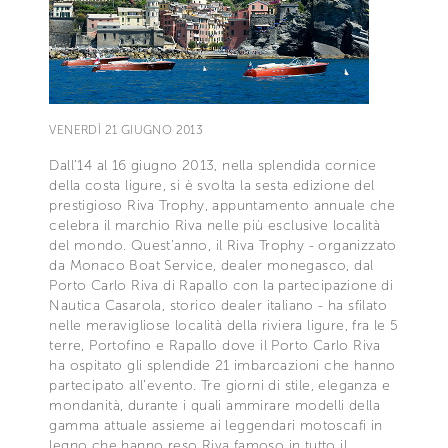
VENERDÌ 21 GIUGNO 2013
Dall’14 al 16 giugno 2013, nella splendida cornice
della costa ligure, si è svolta la sesta edizione del
prestigioso Riva Trophy, appuntamento annuale che
celebra il marchio Riva nelle più esclusive località
del mondo. Quest’anno, il Riva Trophy - organizzato
da Monaco Boat Service, dealer monegasco, dal
Porto Carlo Riva di Rapallo con la partecipazione di
Nautica Casarola, storico dealer italiano - ha sfilato
nelle meravigliose località della riviera ligure, fra le 5
terre, Portofino e Rapallo dove il Porto Carlo Riva
ha ospitato gli splendide 21 imbarcazioni che hanno
partecipato all’evento. Tre giorni di stile, eleganza e
mondanità, durante i quali ammirare modelli della
gamma attuale assieme ai leggendari motoscafi in
legno che hanno reso Riva famoso in tutto il