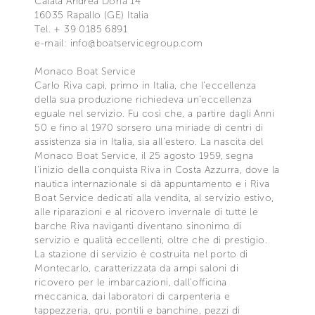
Calata Andrea Doria 14
16035 Rapallo (GE) Italia
Tel. + 39 0185 6891
e-mail: info@boatservicegroup.com
Monaco Boat Service
Carlo Riva capì, primo in Italia, che l’eccellenza
della sua produzione richiedeva un’eccellenza
eguale nel servizio. Fu così che, a partire dagli Anni
50 e fino al 1970 sorsero una miriade di centri di
assistenza sia in Italia, sia all’estero. La nascita del
Monaco Boat Service, il 25 agosto 1959, segna
l’inizio della conquista Riva in Costa Azzurra, dove la
nautica internazionale si dà appuntamento e i Riva
Boat Service dedicati alla vendita, al servizio estivo,
alle riparazioni e al ricovero invernale di tutte le
barche Riva naviganti diventano sinonimo di
servizio e qualità eccellenti, oltre che di prestigio.
La stazione di servizio è costruita nel porto di
Montecarlo, caratterizzata da ampi saloni di
ricovero per le imbarcazioni, dall’officina
meccanica, dai laboratori di carpenteria e
tappezzeria, gru, pontili e banchine, pezzi di