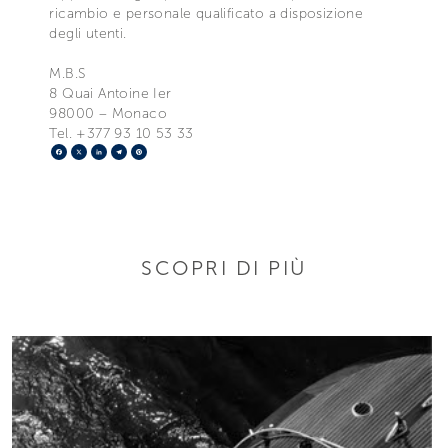
ricambio e personale qualificato a disposizione
degli utenti.
M.B.S
8 Quai Antoine Ier
98000 – Monaco
Tel. +377 93 10 53 33
Facebook
X
LinkedIn
Telegram
Pinterest
SCOPRI DI PIÙ