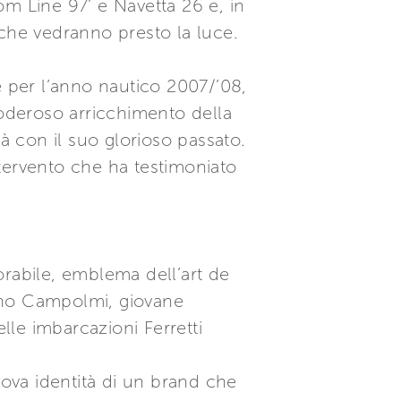
om Line 97’ e Navetta 26 e, in
 che vedranno presto la luce.
e per l’anno nautico 2007/’08,
poderoso arricchimento della
 con il suo glorioso passato.
tervento che ha testimoniato
orabile, emblema dell’art de
ziano Campolmi, giovane
lle imbarcazioni Ferretti
uova identità di un brand che